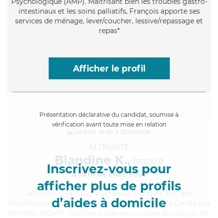
Psychologique (AMP). Maitrisant bien les troubles gastro-
intestinaux et les soins palliatifs, François apporte ses
services de ménage, lever/coucher, lessive/repassage et
repas*
Afficher le profil
Présentation déclarative du candidat, soumise à
vérification avant toute mise en relation
ALTRUISTE
Blandine K.,
Issoire
Inscrivez-vous pour
à 5km de chez Vous
afficher plus de profils
Altruiste
, joyeuse et soigneuse, Blandine a 20 ans
d’aides à domicile
d'expérience et possède un diplôme d'Assistante De Vie aux
Familles (ADVF). Maitrisant bien les troubles du sang et les