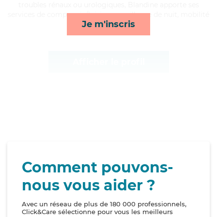
troubles rénaux ou urologiques, Blandine apporte ses
services de compagnie/loisirs, surveillance de nuit, mobilité
Je m'inscris
et courses/livraison*
Afficher le profil
Comment pouvons-
nous vous aider ?
Avec un réseau de plus de 180 000 professionnels,
Click&Care sélectionne pour vous les meilleurs