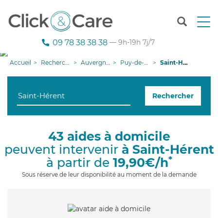
T
o
g
09 78 38 38 38
— 9h-19h 7j/7
g
l
Accueil
Recherche aide à domicile
Auvergne-Rhône-Alpes
Puy-de-Dôme
Saint-Hérent
e
n
a
Rechercher
v
i
g
a
43 aides à domicile
t
peuvent intervenir
à Saint-Hérent
i
o
*
à partir de
19,90€/h
n
Sous réserve de leur disponibilité au moment de la demande