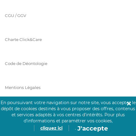
CGU / GGV
Charte Click&Care
Code de Déontologie
Mentions Légales
En poursuivant votre navigation sur notre site, vous acceptez le
✕
dépôt de cookies destinés à vous proposer des offres, contenus
Prérequis Click&Care
et services adaptés à vos centres d’intérêts.
Pour plus
d’informations et paramétrer vos cookies,
J'accepte
cliquez ici
.
Protection des Données