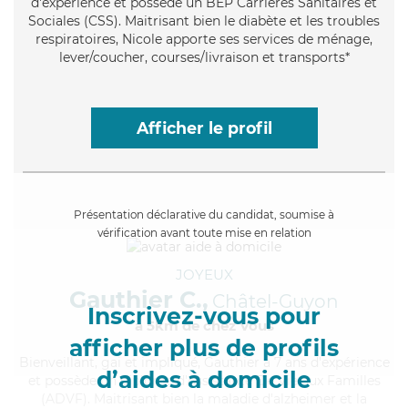
d'expérience et possède un BEP Carrières Sanitaires et
Sociales (CSS). Maitrisant bien le diabète et les troubles
respiratoires, Nicole apporte ses services de ménage,
lever/coucher, courses/livraison et transports*
Afficher le profil
Présentation déclarative du candidat, soumise à
vérification avant toute mise en relation
JOYEUX
Gauthier C.,
Châtel-Guyon
Inscrivez-vous pour
à 5km de chez Vous
afficher plus de profils
Bienveillant
, gai et impliqué, Gauthier a 7 ans d'expérience
d’aides à domicile
et possède un diplôme d'Assistante De Vie aux Familles
(ADVF). Maitrisant bien la maladie d'alzheimer et la