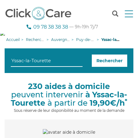
T
o
g
09 78 38 38 38
— 9h-19h 7j/7
g
l
Accueil
Recherche aide à domicile
Auvergne-Rhône-Alpes
Puy-de-Dôme
Yssac-la-Tourette
e
n
a
Rechercher
v
i
g
a
230 aides à domicile
t
peuvent intervenir
à Yssac-la-
i
o
*
Tourette
à partir de
19,90€/h
n
Sous réserve de leur disponibilité au moment de la demande