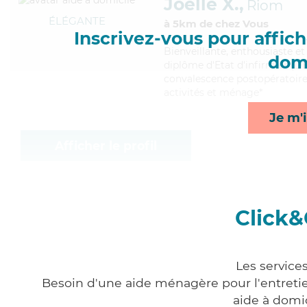
Joelle X.,
Riom
ÉLÉGANTE
à 5km de chez Vous
Inscrivez-vous pour affiche
Bienveillante
, enthousiaste et
domi
diplôme d'Etat d'infirmier (DEI
convalescence postopératoire, 
activités et ménage*
Je m'i
Afficher le profil
Click&
Les service
Besoin d'une aide ménagère pour l'entretien
aide à domi