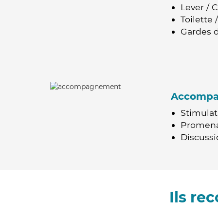
Lever / 
Toilette
Gardes d
Accomp
Stimulat
Promen
Discussio
Ils r