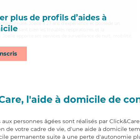
r plus de profils d’aides à
 chaleureuse, Joelle a 23 ans d'expérience et possède un
cile
). Maitrisant bien les troubles respiratoires et la
Joelle apporte ses services de surveillance de nuit, mobilité,
nscris
Care, l'aide à domicile de co
s aux personnes âgées sont réalisés par Click&Care
 de votre cadre de vie, d'une aide à domicile tem
cile permanente suite à une perte d'autonomie pl