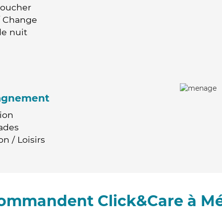
Coucher
 / Change
e nuit
agnement
ion
ades
n / Loisirs
ecommandent Click&Care à Mé