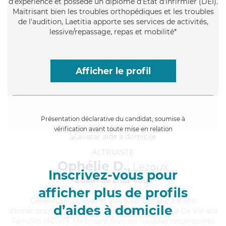
d'expérience et possède un diplôme d'Etat d'infirmier (DEI).
Maitrisant bien les troubles orthopédiques et les troubles
de l'audition, Laetitia apporte ses services de activités,
lessive/repassage, repas et mobilité*
Afficher le profil
Présentation déclarative du candidat, soumise à
vérification avant toute mise en relation
ALTRUISTE
Ophélie D.,
Lezoux
Inscrivez-vous pour
à 5km de chez Vous
afficher plus de profils
Généreuse
, joyeuse et intuitive, Ophélie a 8 ans
d’aides à domicile
d'expérience et possède un diplôme d'Assistante De Vie aux
Familles (ADVF). Maitrisant bien les troubles respiratoires