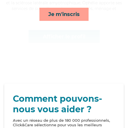
et la sclérose latérale amyotrophique, Ophélie apporte ses
services de surveillance de nuit, activités, ménage et
Je m'inscris
courses/livraison*
Afficher le profil
Comment pouvons-
nous vous aider ?
Avec un réseau de plus de 180 000 professionnels,
Click&Care sélectionne pour vous les meilleurs