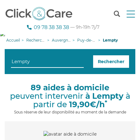
T
o
g
09 78 38 38 38
— 9h-19h 7j/7
g
l
Accueil
Recherche aide à domicile
Auvergne-Rhône-Alpes
Puy-de-Dôme
Lempty
e
n
a
Rechercher
v
i
g
a
89 aides à domicile
t
peuvent intervenir
à Lempty
à
i
o
*
partir de
19,90€/h
n
Sous réserve de leur disponibilité au moment de la demande