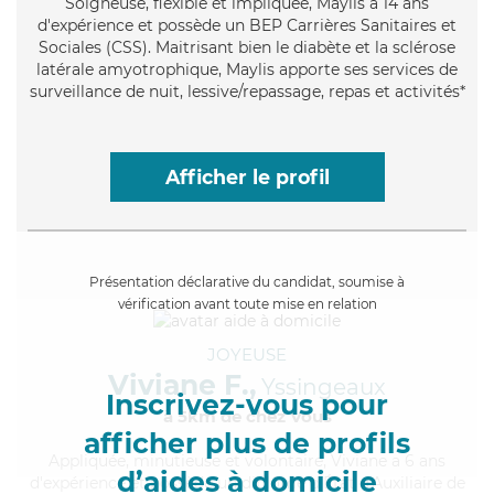
Soigneuse
, flexible et impliquée, Maylis a 14 ans
d'expérience et possède un BEP Carrières Sanitaires et
Sociales (CSS). Maitrisant bien le diabète et la sclérose
latérale amyotrophique, Maylis apporte ses services de
surveillance de nuit, lessive/repassage, repas et activités*
Afficher le profil
Présentation déclarative du candidat, soumise à
vérification avant toute mise en relation
JOYEUSE
Viviane F.,
Yssingeaux
Inscrivez-vous pour
à 5km de chez Vous
afficher plus de profils
Appliquée
, minutieuse et volontaire, Viviane a 6 ans
d’aides à domicile
d'expérience et possède un diplôme d'État d'Auxiliaire de