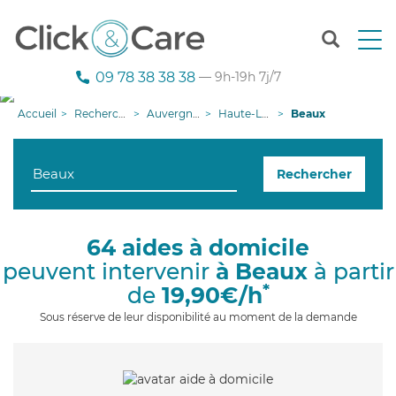
T
o
g
09 78 38 38 38
— 9h-19h 7j/7
g
l
Accueil
Recherche aide à domicile
Auvergne-Rhône-Alpes
Haute-Loire
Beaux
e
n
a
Rechercher
v
i
g
a
64 aides à domicile
t
peuvent intervenir
à Beaux
à partir
i
o
*
de
19,90€/h
n
Sous réserve de leur disponibilité au moment de la demande