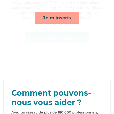
Psychologique (AMP). Maitrisant bien la maladie
d'alzheimer et la trachéotomie / ventilation, Juliette
apporte ses services de lever/coucher, rappels,
Je m'inscris
lessive/repassage et toilette/habillage*
Afficher le profil
Comment pouvons-
nous vous aider ?
Avec un réseau de plus de 180 000 professionnels,