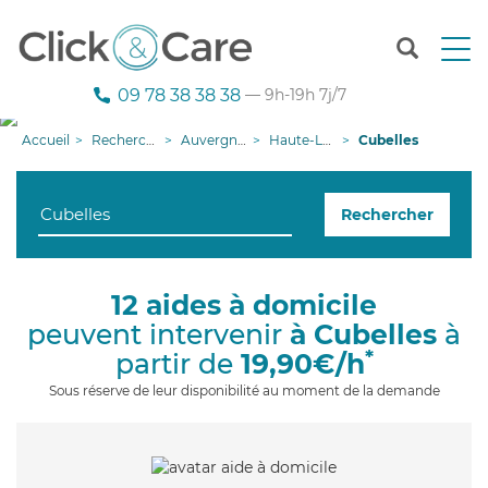
T
o
g
09 78 38 38 38
— 9h-19h 7j/7
g
l
Accueil
Recherche aide à domicile
Auvergne-Rhône-Alpes
Haute-Loire
Cubelles
e
n
a
Rechercher
v
i
g
a
12 aides à domicile
t
peuvent intervenir
à Cubelles
à
i
o
*
partir de
19,90€/h
n
Sous réserve de leur disponibilité au moment de la demande