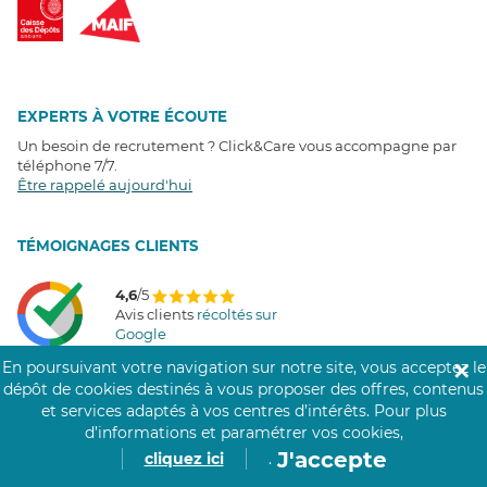
EXPERTS À VOTRE ÉCOUTE
Un besoin de recrutement ? Click&Care vous accompagne par
téléphone 7/7
.
Être rappelé aujourd'hui
T
É
MOIGNAGES CLIENTS
4,6
/5
Avis clients
récoltés sur
Google
En poursuivant votre navigation sur notre site, vous acceptez le
✕
dépôt de cookies destinés à vous proposer des offres, contenus
et services adaptés à vos centres d’intérêts.
Pour plus
COMMUNAUTÉ CLICK&CARE
d’informations et paramétrer vos cookies,
J'accepte
cliquez ici
.