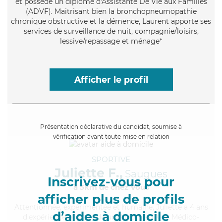
et possède un diplôme d'Assistante De Vie aux Familles
(ADVF). Maitrisant bien la bronchopneumopathie
chronique obstructive et la démence, Laurent apporte ses
services de surveillance de nuit, compagnie/loisirs,
lessive/repassage et ménage*
Afficher le profil
Présentation déclarative du candidat, soumise à
vérification avant toute mise en relation
SPORTIVE
Juliette F.,
Saugues
Inscrivez-vous pour
à 5km de chez Vous
afficher plus de profils
Attentionnée
, expérimentée et humaine, Juliette a 4 ans
d’aides à domicile
d'expérience et possède un diplôme d'Aide Médico-