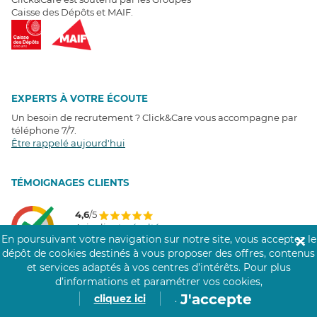
Caisse des Dépôts et MAIF.
EXPERTS À VOTRE ÉCOUTE
Un besoin de recrutement ? Click&Care vous accompagne par
téléphone 7/7
.
Être rappelé aujourd'hui
T
É
MOIGNAGES CLIENTS
4,6
/5
Avis clients
récoltés sur
En poursuivant votre navigation sur notre site, vous acceptez le
✕
Google
dépôt de cookies destinés à vous proposer des offres, contenus
et services adaptés à vos centres d’intérêts.
Pour plus
d’informations et paramétrer vos cookies,
J'accepte
cliquez ici
.
COMMUNAUTÉ CLICK&CARE