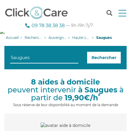
T
o
g
09 78 38 38 38
— 9h-19h 7j/7
g
l
Accueil
Recherche aide à domicile
Auvergne-Rhône-Alpes
Haute-Loire
Saugues
e
n
a
Rechercher
v
i
g
a
8 aides à domicile
t
peuvent intervenir
à Saugues
à
i
o
*
partir de
19,90€/h
n
Sous réserve de leur disponibilité au moment de la demande