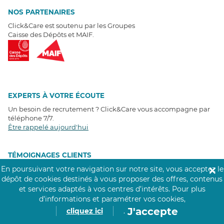
NOS PARTENAIRES
Click&Care est soutenu par les Groupes
Caisse des Dépôts et MAIF.
EXPERTS À VOTRE ÉCOUTE
Un besoin de recrutement ? Click&Care vous accompagne par
téléphone 7/7
.
Être rappelé aujourd'hui
T
É
MOIGNAGES CLIENTS
En poursuivant votre navigation sur notre site, vous acceptez le
✕
4,6
/5
dépôt de cookies destinés à vous proposer des offres, contenus
Avis clients
récoltés sur
et services adaptés à vos centres d’intérêts.
Pour plus
Google
d’informations et paramétrer vos cookies,
J'accepte
cliquez ici
.