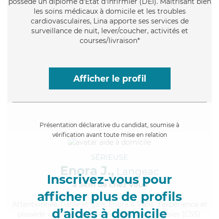
possède un diplôme d'Etat d'infirmier (DEI). Maitrisant bien
les soins médicaux à domicile et les troubles
cardiovasculaires, Lina apporte ses services de
surveillance de nuit, lever/coucher, activités et
courses/livraison*
Afficher le profil
Présentation déclarative du candidat, soumise à
vérification avant toute mise en relation
SÉRIEUSE
Enora J.,
Langeac
Inscrivez-vous pour
à 5km de chez Vous
afficher plus de profils
Attentionnée
, fiable et gaie, Enora a 5 ans d'expérience et
d’aides à domicile
possède un BEP Carrières Sanitaires et Sociales (CSS).