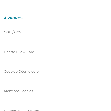
À PROPOS
CGU / GGV
Charte Click&Care
Code de Déontologie
Mentions Légales
Prérequis Click&Care