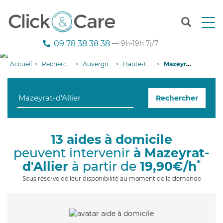
T
o
g
09 78 38 38 38
— 9h-19h 7j/7
g
l
Accueil
Recherche aide à domicile
Auvergne-Rhône-Alpes
Haute-Loire
Mazeyrat-d'Allier
e
n
a
Rechercher
v
i
g
a
13 aides à domicile
t
peuvent intervenir
à Mazeyrat-
i
o
*
d'Allier
à partir de
19,90€/h
n
Sous réserve de leur disponibilité au moment de la demande