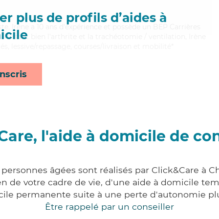
r plus de profils d’aides à
iste, Irène a 10 ans d'expérience et possède un BEP Carrières
cile
aitrisant bien l'arthrite et la trachéotomie / ventilation, Irène
és, lessive/repassage, courses/livraison et mobilité*
nscris
Care, l'aide à domicile de co
 personnes âgées sont réalisés par Click&Care à C
 de votre cadre de vie, d'une aide à domicile tem
cile permanente suite à une perte d'autonomie pl
Être rappelé par un conseiller