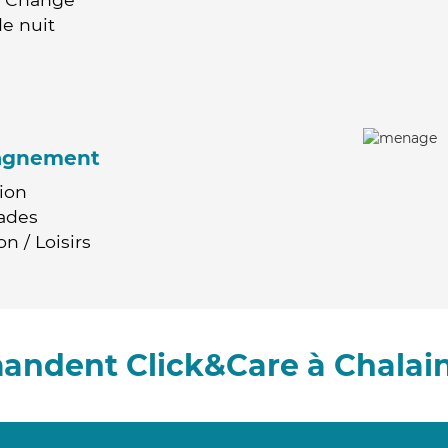
e nuit
agnement
ion
ades
n / Loisirs
andent Click&Care à Chalai