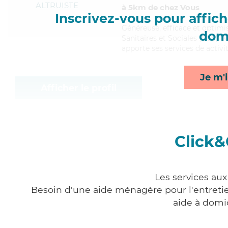
ALTRUISTE
à 5km de chez Vous
Inscrivez-vous pour affiche
Généreuse
, efficace et optim
domi
Sanitaires et Sociales (CSS). M
apporte ses services de activit
Je m'i
Afficher le profil
Click&
Les services aux
Besoin d'une aide ménagère pour l'entretien
aide à domi