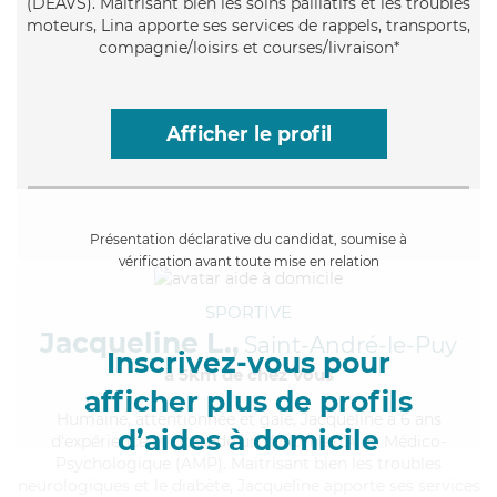
(DEAVS). Maitrisant bien les soins palliatifs et les troubles
moteurs, Lina apporte ses services de rappels, transports,
compagnie/loisirs et courses/livraison*
Afficher le profil
Présentation déclarative du candidat, soumise à
vérification avant toute mise en relation
SPORTIVE
Jacqueline L.,
Saint-André-le-Puy
Inscrivez-vous pour
à 5km de chez Vous
afficher plus de profils
Humaine
, attentionnée et gaie, Jacqueline a 6 ans
d’aides à domicile
d'expérience et possède un diplôme d'Aide Médico-
Psychologique (AMP). Maitrisant bien les troubles
neurologiques et le diabète, Jacqueline apporte ses services