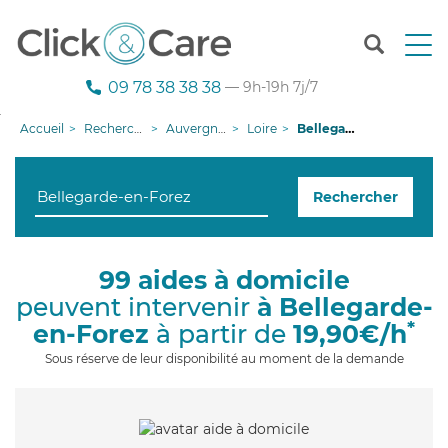
T
o
g
09 78 38 38 38
— 9h-19h 7j/7
g
l
Accueil
Recherche aide à domicile
Auvergne-Rhône-Alpes
Loire
Bellegarde-en-Forez
e
n
a
Rechercher
v
i
g
a
99 aides à domicile
t
peuvent intervenir
à Bellegarde-
i
o
*
en-Forez
à partir de
19,90€/h
n
Sous réserve de leur disponibilité au moment de la demande