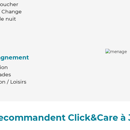
Coucher
 / Change
e nuit
agnement
ion
ades
n / Loisirs
 recommandent Click&Care à 