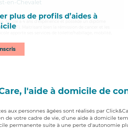
st-en-Chevalet
r plus de profils d’aides à
use, Nicole a 4 ans d'expérience et possède un diplôme
cile
es (ADVF). Maitrisant bien la rémission de cancer et les
cole apporte ses services de toilette/habillage, mobilité,
nscris
Care, l'aide à domicile de co
ces aux personnes âgées sont réalisés par Click&Ca
 de votre cadre de vie, d'une aide à domicile tem
cile permanente suite à une perte d'autonomie pl