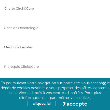
Charte Click&Care
Code de Déontologie
Mentions Légales
Prérequis Click&Care
En poursuivant votre navigation sur notre site, vous acceptez le
✕
Protection des Données
dépôt de cookies destinés à vous proposer des offres, contenus
et services adaptés à vos centres d’intérêts.
Pour plus
d’informations et paramétrer vos cookies,
J'accepte
cliquez ici
.
Vie Privée