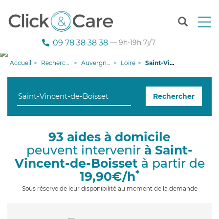
T
o
g
09 78 38 38 38
— 9h-19h 7j/7
g
l
Accueil
Recherche aide à domicile
Auvergne-Rhône-Alpes
Loire
Saint-Vincent-de-Boisset
e
n
a
Rechercher
v
i
g
a
93 aides à domicile
t
peuvent intervenir
à Saint-
i
o
Vincent-de-Boisset
à partir de
n
*
19,90€/h
Sous réserve de leur disponibilité au moment de la demande