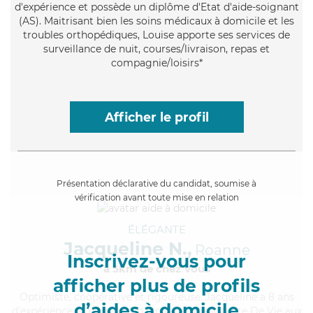
d'expérience et possède un diplôme d'Etat d'aide-soignant
(AS). Maitrisant bien les soins médicaux à domicile et les
troubles orthopédiques, Louise apporte ses services de
surveillance de nuit, courses/livraison, repas et
compagnie/loisirs*
Afficher le profil
Présentation déclarative du candidat, soumise à
vérification avant toute mise en relation
ÉLÉGANTE
Jacqueline N.,
Roanne
Inscrivez-vous pour
à 5km de chez Vous
afficher plus de profils
Optimiste
, coopérative et rigoureuse, Jacqueline a 8 ans
d’aides à domicile
d'expérience et possède un diplôme d'Assistante De Vie aux