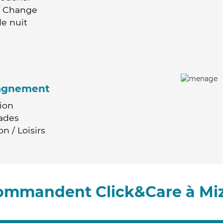
 / Change
e nuit
agnement
ion
ades
n / Loisirs
commandent Click&Care à Mi