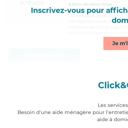
ALTRUISTE
à 5km de chez Vous
Inscrivez-vous pour affiche
Enthousiaste
, rigoureuse et i
domi
Carrières Sanitaires et Sociale
rémission de cancer, Ludivine 
toilette/habillage et compagni
Je m'i
Afficher le profil
Click&
Les service
Besoin d'une aide ménagère pour l'entretien
aide à domi