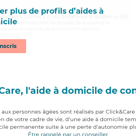
r plus de profils d’aides à
nfatiguable, Ludivine a 23 ans d'expérience et possède un BEP
cile
s (CSS). Maitrisant bien les troubles de la vision et la
apporte ses services de lever/coucher, activités,
e/loisirs*
nscris
Care, l'aide à domicile de co
s aux personnes âgées sont réalisés par Click&Care 
 de votre cadre de vie, d'une aide à domicile tem
cile permanente suite à une perte d'autonomie pl
Être rappelé par un conseiller