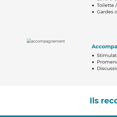
Toilette
Gardes d
Accomp
Stimulat
Promen
Discussio
Ils re