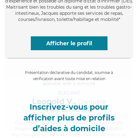
d'expérience et possède un diplôme d'Etat d'infirmier (DEI).
Maitrisant bien les troubles du sang et les troubles gastro-
intestinaux, Jacques apporte ses services de repas,
courses/livraison, toilette/habillage et mobilité*
Afficher le profil
Présentation déclarative du candidat, soumise à
vérification avant toute mise en relation
ÉLÉGANT
Leopold V.,
Grenoble
Inscrivez-vous pour
à 5km de chez Vous
afficher plus de profils
Coopératif
, ponctuel et minutieux, Leopold a 4 ans
d’aides à domicile
d'expérience et possède un diplôme d'Aide Médico-
Psychologique (AMP). Maitrisant bien la rémission de