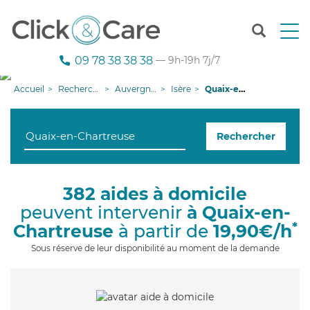
T
o
g
09 78 38 38 38
— 9h-19h 7j/7
g
l
Accueil
Recherche aide à domicile
Auvergne-Rhône-Alpes
Isère
Quaix-en-Chartreuse
e
n
a
Rechercher
v
i
g
a
382 aides à domicile
t
peuvent intervenir
à Quaix-en-
i
o
*
Chartreuse
à partir de
19,90€/h
n
Sous réserve de leur disponibilité au moment de la demande