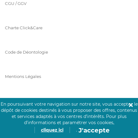
CGU / GGV
Charte Click&Care
Code de Déontologie
Mentions Légales
Prérequis Click&Care
En poursuivant votre navigation sur notre site, vous acceptez le
✕
dépôt de cookies destinés à vous proposer des offres, contenus
et services adaptés à vos centres d’intérêts.
Pour plus
d’informations et paramétrer vos cookies,
Protection des Données
J'accepte
cliquez ici
.