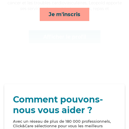
cancer et les troubles cardiovasculaires, Leopold apporte
ses services de activités, transports, repas et
Je m'inscris
courses/livraison*
Afficher le profil
Comment pouvons-
nous vous aider ?
Avec un réseau de plus de 180 000 professionnels,
Click&Care sélectionne pour vous les meilleurs