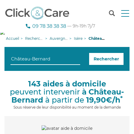
T
o
g
09 78 38 38 38
— 9h-19h 7j/7
g
l
Accueil
Recherche aide à domicile
Auvergne-Rhône-Alpes
Isère
Château-Bernard
e
n
a
Rechercher
v
i
g
a
143 aides à domicile
t
peuvent intervenir
à Château-
i
o
*
Bernard
à partir de
19,90€/h
n
Sous réserve de leur disponibilité au moment de la demande