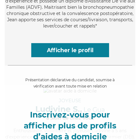
d'expérience et possède un diplôme d'Assistante De Vie aux
Familles (ADVF). Maitrisant bien la bronchopneumopathie
chronique obstructive et la convalescence postopératoire,
Jean apporte ses services de courses/livraison, transports,
lever/coucher et rappels*
Afficher le profil
Présentation déclarative du candidat, soumise à
vérification avant toute mise en relation
JOYEUSE
Ludivine S.,
Le Gua
Inscrivez-vous pour
à 5km de chez Vous
afficher plus de profils
Enthousiaste
, volontaire et joyeuse, Ludivine a 5 ans
d’aides à domicile
d'expérience et possède un diplôme d'Etat d'infirmier (DEI).