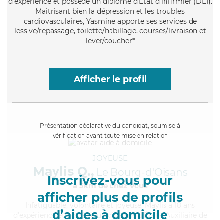
d'expérience et possède un diplôme d'Etat d'infirmier (DEI).
Maitrisant bien la dépression et les troubles
cardiovasculaires, Yasmine apporte ses services de
lessive/repassage, toilette/habillage, courses/livraison et
lever/coucher*
Afficher le profil
Présentation déclarative du candidat, soumise à
vérification avant toute mise en relation
JOYEUSE
Maylis Q.,
Le Bourg-d'Oisans
Inscrivez-vous pour
à 5km de chez Vous
afficher plus de profils
Infatiguable
, volontaire et joyeuse, Maylis a 18 ans
d’aides à domicile
d'expérience et possède un diplôme d'État d'Auxiliaire de