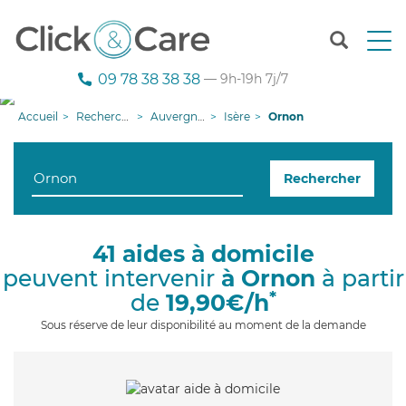
T
o
g
09 78 38 38 38
— 9h-19h 7j/7
g
l
Accueil
Recherche aide à domicile
Auvergne-Rhône-Alpes
Isère
Ornon
e
n
a
Rechercher
v
i
g
a
41 aides à domicile
t
peuvent intervenir
à Ornon
à partir
i
o
*
de
19,90€/h
n
Sous réserve de leur disponibilité au moment de la demande