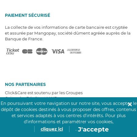
PAIEMENT SÉCURISÉ
La collecte de vos informations de carte bancaire est cryptée
et assurée par Mangopay, société dûment agréée auprès de la
Banque de France.
NOS PARTENAIRES
Click&Care est soutenu par les Groupes
Caisse des Dépôts et MAIF.
En poursuivant votre navigation sur notre site, vous acceptez le
✕
dépôt de cookies destinés à vous proposer des offres, contenus
et services adaptés à vos centres d’intérêts.
Pour plus
d’informations et paramétrer vos cookies,
J'accepte
cliquez ici
.
EXPERTS À VOTRE ÉCOUTE