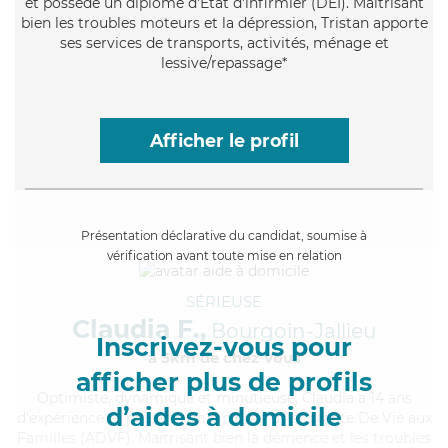
et possède un diplôme d'Etat d'infirmier (DEI). Maitrisant
bien les troubles moteurs et la dépression, Tristan apporte
ses services de transports, activités, ménage et
lessive/repassage*
Afficher le profil
Présentation déclarative du candidat, soumise à
vérification avant toute mise en relation
SÉRIEUSE
Claudia F.,
Bourgoin-Jallieu
Inscrivez-vous pour
à 5km de chez Vous
afficher plus de profils
Optimiste
, dynamique et minutieuse, Claudia a 14 ans
d’aides à domicile
d'expérience et possède un diplôme d'Assistante De Vie aux
Familles (ADVF). Maitrisant bien la démence et les troubles