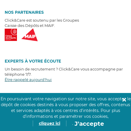
NOS PARTENAIRES
Click&Care est soutenu par les Groupes
Caisse des Dépôts et MAIF.
EXPERTS À VOTRE ÉCOUTE
Un besoin de recrutement ? Click&Care vous accompagne par
téléphone 7/7
.
Être rappelé aujourd'hui
T
É
MOIGNAGES CLIENTS
En poursuivant votre navigation sur notre site, vous acceptez le
✕
dépôt de cookies destinés à vous proposer des offres, contenus
4,6
/5
et services adaptés à vos centres d’intérêts.
Pour plus
Avis clients
récoltés sur
d’informations et paramétrer vos cookies,
Google
J'accepte
cliquez ici
.