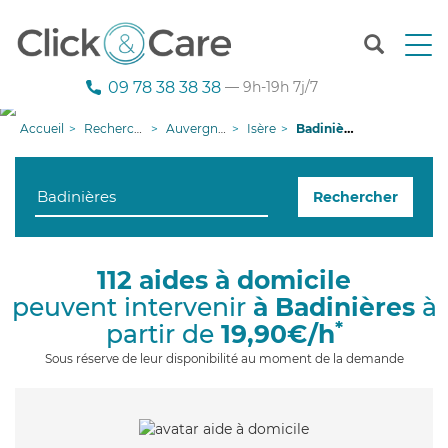
T
o
g
09 78 38 38 38
— 9h-19h 7j/7
g
l
Accueil
Recherche aide à domicile
Auvergne-Rhône-Alpes
Isère
Badinières
e
n
a
Rechercher
v
i
g
a
112 aides à domicile
t
peuvent intervenir
à Badinières
à
i
o
*
partir de
19,90€/h
n
Sous réserve de leur disponibilité au moment de la demande