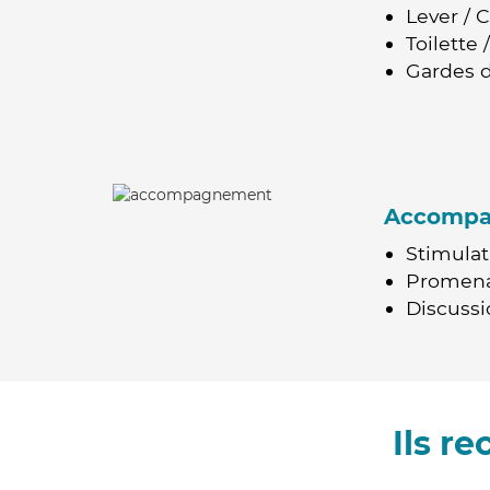
Lever / 
Toilette
Gardes d
Accomp
Stimulat
Promen
Discussio
Ils r