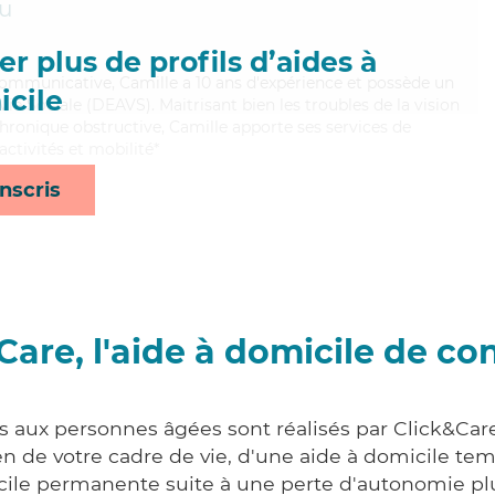
eu
r plus de profils d’aides à
 communicative, Camille a 10 ans d'expérience et possède un
cile
Vie Sociale (DEAVS). Maitrisant bien les troubles de la vision
ronique obstructive, Camille apporte ses services de
activités et mobilité*
nscris
Care, l'aide à domicile de co
es aux personnes âgées sont réalisés par Click&Care
 de votre cadre de vie, d'une aide à domicile tem
cile permanente suite à une perte d'autonomie pl