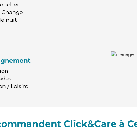
Coucher
 / Change
e nuit
agnement
ion
ades
n / Loisirs
ecommandent Click&Care à C