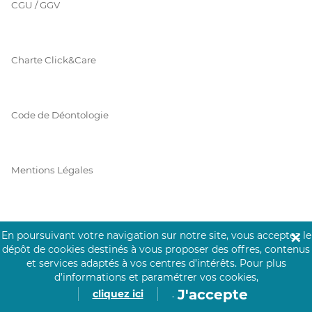
CGU / GGV
Charte Click&Care
Code de Déontologie
Mentions Légales
Prérequis Click&Care
En poursuivant votre navigation sur notre site, vous acceptez le
✕
dépôt de cookies destinés à vous proposer des offres, contenus
et services adaptés à vos centres d’intérêts.
Pour plus
d’informations et paramétrer vos cookies,
Protection des Données
J'accepte
cliquez ici
.