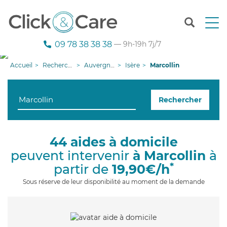
T
o
g
09 78 38 38 38
— 9h-19h 7j/7
g
l
Accueil
Recherche aide à domicile
Auvergne-Rhône-Alpes
Isère
Marcollin
e
n
a
Rechercher
v
i
g
a
44 aides à domicile
t
peuvent intervenir
à Marcollin
à
i
o
*
partir de
19,90€/h
n
Sous réserve de leur disponibilité au moment de la demande