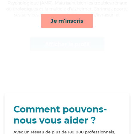
Psychologique (AMP). Maitrisant bien les troubles rénaux
ou urologiques et la maladie d'alzheimer, Corinne apporte
ses services de repas, mobilité, courses/livraison et
Je m'inscris
lessive/repassage*
Afficher le profil
Comment pouvons-
nous vous aider ?
Avec un réseau de plus de 180 000 professionnels,