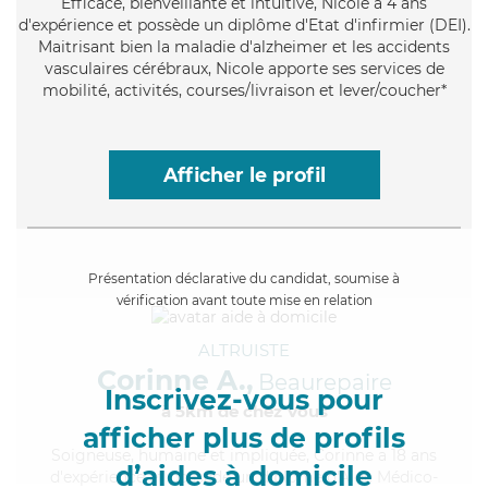
Efficace
, bienveillante et intuitive, Nicole a 4 ans
d'expérience et possède un diplôme d'Etat d'infirmier (DEI).
Maitrisant bien la maladie d'alzheimer et les accidents
vasculaires cérébraux, Nicole apporte ses services de
mobilité, activités, courses/livraison et lever/coucher*
Afficher le profil
Présentation déclarative du candidat, soumise à
vérification avant toute mise en relation
ALTRUISTE
Corinne A.,
Beaurepaire
Inscrivez-vous pour
à 5km de chez Vous
afficher plus de profils
Soigneuse
, humaine et impliquée, Corinne a 18 ans
d’aides à domicile
d'expérience et possède un diplôme d'Aide Médico-