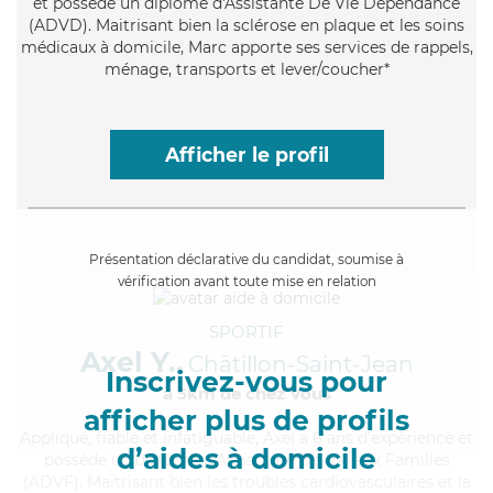
et possède un diplôme d'Assistante De Vie Dépendance
(ADVD). Maitrisant bien la sclérose en plaque et les soins
médicaux à domicile, Marc apporte ses services de rappels,
ménage, transports et lever/coucher*
Afficher le profil
Présentation déclarative du candidat, soumise à
vérification avant toute mise en relation
SPORTIF
Axel Y.,
Châtillon-Saint-Jean
Inscrivez-vous pour
à 5km de chez Vous
afficher plus de profils
Appliqué
, fiable et infatiguable, Axel a 6 ans d'expérience et
d’aides à domicile
possède un diplôme d'Assistante De Vie aux Familles
(ADVF). Maitrisant bien les troubles cardiovasculaires et la