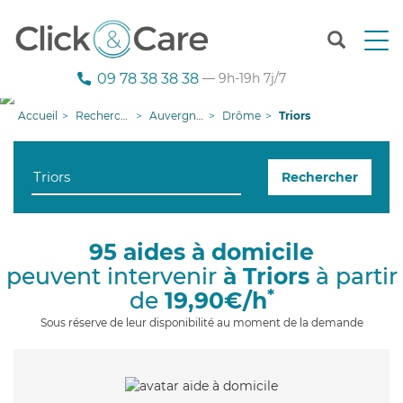
T
o
g
09 78 38 38 38
— 9h-19h 7j/7
g
l
Accueil
Recherche aide à domicile
Auvergne-Rhône-Alpes
Drôme
Triors
e
n
a
Rechercher
v
i
g
a
95 aides à domicile
t
peuvent intervenir
à Triors
à partir
i
o
*
de
19,90€/h
n
Sous réserve de leur disponibilité au moment de la demande