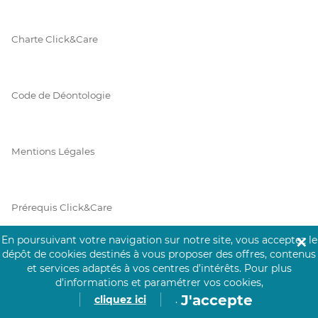
Charte Click&Care
Code de Déontologie
Mentions Légales
Prérequis Click&Care
En poursuivant votre navigation sur notre site, vous acceptez le
✕
dépôt de cookies destinés à vous proposer des offres, contenus
Protection des Données
et services adaptés à vos centres d’intérêts.
Pour plus
d’informations et paramétrer vos cookies,
J'accepte
cliquez ici
.