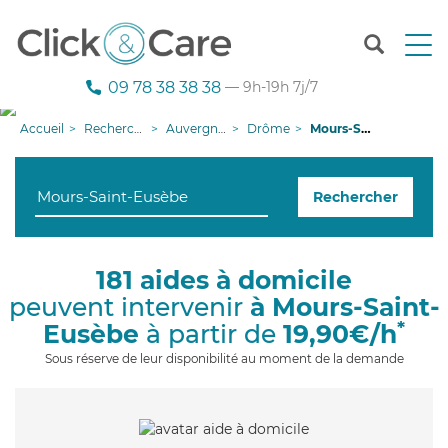
T
o
g
09 78 38 38 38
— 9h-19h 7j/7
g
l
Accueil
Recherche aide à domicile
Auvergne-Rhône-Alpes
Drôme
Mours-Saint-Eusèbe
e
n
a
Rechercher
v
i
g
a
181 aides à domicile
t
peuvent intervenir
à Mours-Saint-
i
o
*
Eusèbe
à partir de
19,90€/h
n
Sous réserve de leur disponibilité au moment de la demande