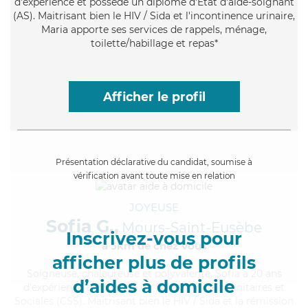
d'expérience et possède un diplôme d'Etat d'aide-soignant
(AS). Maitrisant bien le HIV / Sida et l'incontinence urinaire,
Maria apporte ses services de rappels, ménage,
toilette/habillage et repas*
Afficher le profil
Présentation déclarative du candidat, soumise à
vérification avant toute mise en relation
JOYEUSE
Sofia G.,
Mours-Saint-Eusèbe
Inscrivez-vous pour
à 5km de chez Vous
afficher plus de profils
Soigneuse
, chaleureuse et polyvalente, Sofia a 20 ans
d’aides à domicile
d'expérience et possède un BEP Carrières Sanitaires et
Sociales (CSS). Maitrisant bien le HIV / Sida et la rémission