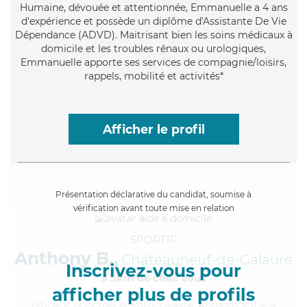
Humaine
, dévouée et attentionnée, Emmanuelle a 4 ans
d'expérience et possède un diplôme d'Assistante De Vie
Dépendance (ADVD). Maitrisant bien les soins médicaux à
domicile et les troubles rénaux ou urologiques,
Emmanuelle apporte ses services de compagnie/loisirs,
rappels, mobilité et activités*
Afficher le profil
Présentation déclarative du candidat, soumise à
vérification avant toute mise en relation
SPORTIF
Anthony B.,
Châteauneuf-de-Galaure
Inscrivez-vous pour
à 5km de chez Vous
afficher plus de profils
Efficace
, ponctuel et enthousiaste, Anthony a 11 ans