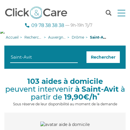
T
o
g
09 78 38 38 38
— 9h-19h 7j/7
g
l
Accueil
Recherche aide à domicile
Auvergne-Rhône-Alpes
Drôme
Saint-Avit
e
n
a
Rechercher
v
i
g
a
103 aides à domicile
t
peuvent intervenir
à Saint-Avit
à
i
o
*
partir de
19,90€/h
n
Sous réserve de leur disponibilité au moment de la demande