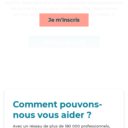
(ADVD). Maitrisant bien la convalescence postopératoire et
les accidents vasculaires cérébraux, Marc apporte ses
services de activités, surveillance de nuit, rappels et
Je m'inscris
compagnie/loisirs*
Afficher le profil
Comment pouvons-
nous vous aider ?
Avec un réseau de plus de 180 000 professionnels,