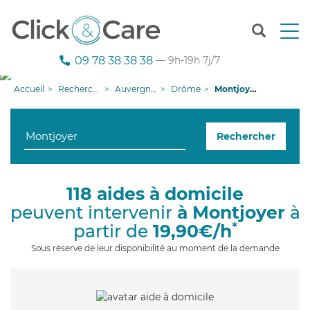
T
o
g
09 78 38 38 38
— 9h-19h 7j/7
g
l
Accueil
Recherche aide à domicile
Auvergne-Rhône-Alpes
Drôme
Montjoyer
e
n
a
Rechercher
v
i
g
a
118 aides à domicile
t
peuvent intervenir
à Montjoyer
à
i
o
*
partir de
19,90€/h
n
Sous réserve de leur disponibilité au moment de la demande