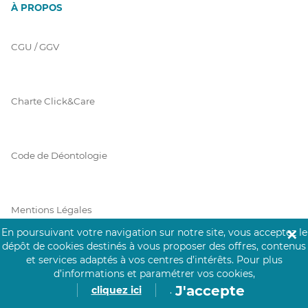
À PROPOS
CGU / GGV
Charte Click&Care
Code de Déontologie
Mentions Légales
En poursuivant votre navigation sur notre site, vous acceptez le
✕
dépôt de cookies destinés à vous proposer des offres, contenus
et services adaptés à vos centres d’intérêts.
Pour plus
Prérequis Click&Care
d’informations et paramétrer vos cookies,
J'accepte
cliquez ici
.