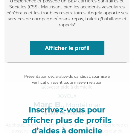
d'expérience et possède un BEP Carrières Sanitaires et
Sociales (CSS). Maitrisant bien les accidents vasculaires
cérébraux et les troubles respiratoires, Angela apporte ses
services de compagnie/loisirs, repas, toilette/habillage et
rappels*
Afficher le profil
Présentation déclarative du candidat, soumise à
vérification avant toute mise en relation
JOYEUX
Marc B.,
Montélimar
Inscrivez-vous pour
à 5km de chez Vous
afficher plus de profils
Appliqué
, humain et ponctuel, Marc a 5 ans d'expérience et
d’aides à domicile
possède un diplôme d'Assistante De Vie Dépendance