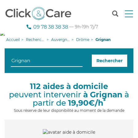
T
o
g
09 78 38 38 38
— 9h-19h 7j/7
g
l
Accueil
Recherche aide à domicile
Auvergne-Rhône-Alpes
Drôme
Grignan
e
n
a
Rechercher
v
i
g
a
112 aides à domicile
t
peuvent intervenir
à Grignan
à
i
o
*
partir de
19,90€/h
n
Sous réserve de leur disponibilité au moment de la demande