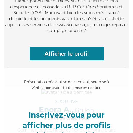
Fiable
, ponctuelle et bienveillante, Juliette a 4 ans
d'expérience et possède un BEP Carrières Sanitaires et
Sociales (CSS). Maitrisant bien les soins médicaux à
domicile et les accidents vasculaires cérébraux, Juliette
apporte ses services de lessive/repassage, ménage, repas et
compagnie/loisirs*
Afficher le profil
Présentation déclarative du candidat, soumise à
vérification avant toute mise en relation
SPORTIVE
Enora A.,
Grillon
Inscrivez-vous pour
à 5km de chez Vous
afficher plus de profils
Communicative
, fiable et flexible, Enora a 8 ans