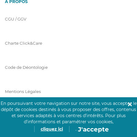
À PROPOS
CGU / GGV
Charte Click&Care
Code de Déontologie
Mentions Légales
En poursuivant votre navigation sur notre site, vous acceptez le
✕
dépôt de cookies destinés à vous proposer des offres, contenus
et services adaptés à vos centres d’intérêts.
Pour plus
Prérequis Click&Care
d’informations et paramétrer vos cookies,
J'accepte
cliquez ici
.