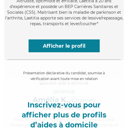
Altruiste
, optimiste et efficace, Laetitia a 20 ans
d'expérience et possède un BEP Carrières Sanitaires et
Sociales (CSS). Maitrisant bien la maladie de parkinson et
l'arthrite, Laetitia apporte ses services de lessive/repassage,
repas, transports et lever/coucher*
Afficher le profil
Présentation déclarative du candidat, soumise à
vérification avant toute mise en relation
SPORTIVE
Amélia K.,
Charpey
Inscrivez-vous pour
à 5km de chez Vous
afficher plus de profils
Flexible
, intuitive et expérimentée, Amélia a 23 ans
d’aides à domicile
d'expérience et possède un BEP Carrières Sanitaires et