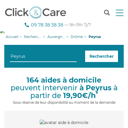
T
o
g
09 78 38 38 38
— 9h-19h 7j/7
g
l
Accueil
Recherche aide à domicile
Auvergne-Rhône-Alpes
Drôme
Peyrus
e
n
a
Rechercher
v
i
g
a
164 aides à domicile
t
peuvent intervenir
à Peyrus
à
i
o
*
partir de
19,90€/h
n
Sous réserve de leur disponibilité au moment de la demande