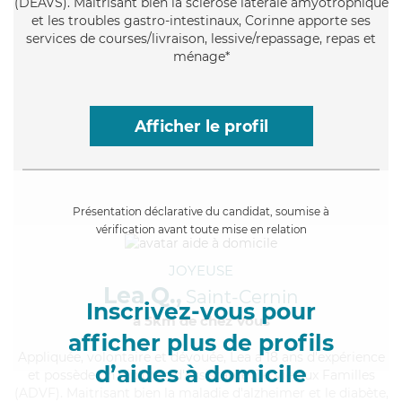
(DEAVS). Maitrisant bien la sclérose latérale amyotrophique
et les troubles gastro-intestinaux, Corinne apporte ses
services de courses/livraison, lessive/repassage, repas et
ménage*
Afficher le profil
Présentation déclarative du candidat, soumise à
vérification avant toute mise en relation
JOYEUSE
Lea Q.,
Saint-Cernin
Inscrivez-vous pour
à 5km de chez Vous
afficher plus de profils
Appliquée
, volontaire et dévouée, Lea a 18 ans d'expérience
d’aides à domicile
et possède un diplôme d'Assistante De Vie aux Familles
(ADVF). Maitrisant bien la maladie d'alzheimer et le diabète,