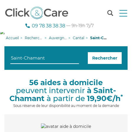
T
o
g
09 78 38 38 38
— 9h-19h 7j/7
g
l
Accueil
Recherche aide à domicile
Auvergne-Rhône-Alpes
Cantal
Saint-Chamant
e
n
a
Rechercher
v
i
g
a
56 aides à domicile
t
peuvent intervenir
à Saint-
i
o
*
Chamant
à partir de
19,90€/h
n
Sous réserve de leur disponibilité au moment de la demande