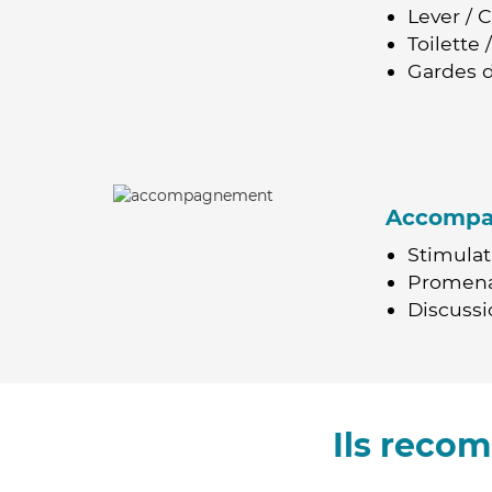
Lever / 
Toilette
Gardes d
Accomp
Stimulat
Promen
Discussio
Ils reco