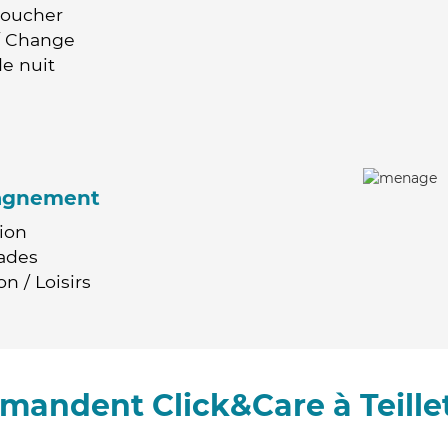
Coucher
 / Change
e nuit
agnement
ion
ades
n / Loisirs
mmandent Click&Care à Teille