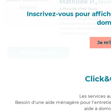
Mathilde P.,
Mont
JOYEUSE
à 5km de chez Vous
Inscrivez-vous pour affiche
Optimiste
, soigneuse et dévo
domi
d'Assistante De Vie aux Famill
moteurs, Mathilde apporte ses
toilette/habillage*
Je m'i
Afficher le profil
Click&
Les services a
Besoin d'une aide ménagère pour l'entretien
aide à domi