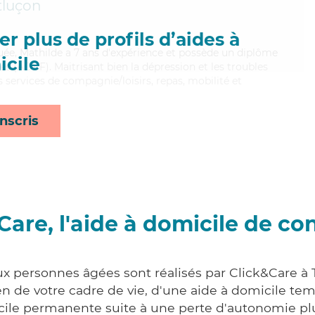
luçon
r plus de profils d’aides à
uée, Mathilde a 7 ans d'expérience et possède un diplôme
cile
es (ADVF). Maitrisant bien la dépression et les troubles
 services de compagnie/loisirs, repas, mobilité et
nscris
Care, l'aide à domicile de co
ux personnes âgées sont réalisés par Click&Care à T
 de votre cadre de vie, d'une aide à domicile tem
cile permanente suite à une perte d'autonomie pl