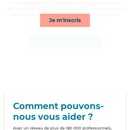
Psychologique (AMP). Maitrisant bien la convalescence
postopératoire et la rémission de cancer, Yasmine apporte
ses services de activités, ménage, lessive/repassage et
Je m'inscris
toilette/habillage*
Afficher le profil
Comment pouvons-
nous vous aider ?
Avec un réseau de plus de 180 000 professionnels,