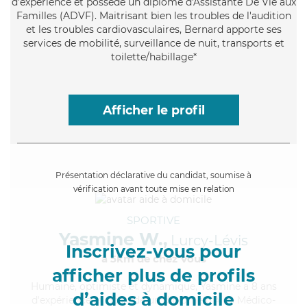
d'expérience et possède un diplôme d'Assistante De Vie aux
Familles (ADVF). Maitrisant bien les troubles de l'audition
et les troubles cardiovasculaires, Bernard apporte ses
services de mobilité, surveillance de nuit, transports et
toilette/habillage*
Afficher le profil
Présentation déclarative du candidat, soumise à
vérification avant toute mise en relation
SPORTIVE
Yasmine W.,
Lurcy-Lévis
Inscrivez-vous pour
à 5km de chez Vous
afficher plus de profils
Humaine
, optimiste et dynamique, Yasmine a 8 ans
d’aides à domicile
d'expérience et possède un diplôme d'Aide Médico-