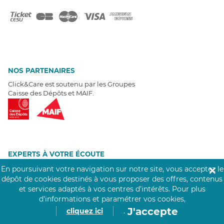
NOS PARTENAIRES
Click&Care est soutenu par les Groupes
Caisse des Dépôts et MAIF.
EXPERTS À VOTRE ÉCOUTE
Un besoin de recrutement ? Click&Care vous accompagne par
En poursuivant votre navigation sur notre site, vous acceptez le
✕
téléphone 7/7
.
dépôt de cookies destinés à vous proposer des offres, contenus
Être rappelé aujourd'hui
et services adaptés à vos centres d’intérêts.
Pour plus
d’informations et paramétrer vos cookies,
J'accepte
cliquez ici
.
T
É
MOIGNAGES CLIENTS