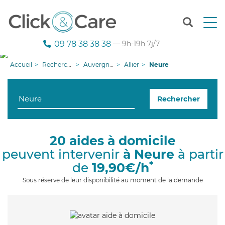
T
o
g
09 78 38 38 38
— 9h-19h 7j/7
g
l
Accueil
Recherche aide à domicile
Auvergne-Rhône-Alpes
Allier
Neure
e
n
a
Rechercher
v
i
g
a
20 aides à domicile
t
peuvent intervenir
à Neure
à partir
i
o
*
de
19,90€/h
n
Sous réserve de leur disponibilité au moment de la demande