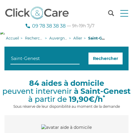
T
o
g
09 78 38 38 38
— 9h-19h 7j/7
g
l
Accueil
Recherche aide à domicile
Auvergne-Rhône-Alpes
Allier
Saint-Genest
e
n
a
Rechercher
v
i
g
a
84 aides à domicile
t
peuvent intervenir
à Saint-Genest
i
o
*
à partir de
19,90€/h
n
Sous réserve de leur disponibilité au moment de la demande