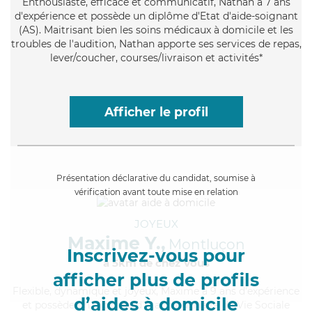
Enthousiaste
, efficace et communicatif, Nathan a 7 ans
d'expérience et possède un diplôme d'Etat d'aide-soignant
(AS). Maitrisant bien les soins médicaux à domicile et les
troubles de l'audition, Nathan apporte ses services de repas,
lever/coucher, courses/livraison et activités*
Afficher le profil
Présentation déclarative du candidat, soumise à
vérification avant toute mise en relation
JOYEUX
Maxime Y.,
Montluçon
Inscrivez-vous pour
à 5km de chez Vous
afficher plus de profils
Flexible
, dynamique et joyeux, Maxime a 9 ans d'expérience
d’aides à domicile
et possède un diplôme d'État d'Auxiliaire de Vie Sociale