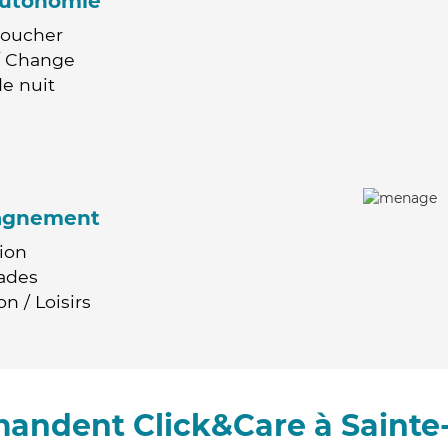
'autonomie
Coucher
 / Change
e nuit
agnement
ion
ades
n / Loisirs
mandent Click&Care à Saint