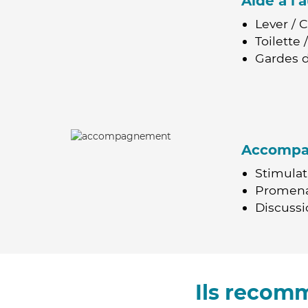
Aide à l
Lever / 
Toilette
Gardes d
Accomp
Stimulat
Promen
Discussio
Ils recom