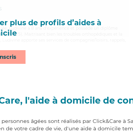
s
r plus de profils d’aides à
vouée, Ludivine a 8 ans d'expérience et possède un diplôme
cile
iale (DEAVS). Maitrisant bien les troubles orthopédiques et la
 Ludivine apporte ses services de compagnie/loisirs, rappels,
nscris
Care, l'aide à domicile de co
x personnes âgées sont réalisés par Click&Care à 
 de votre cadre de vie, d'une aide à domicile tem