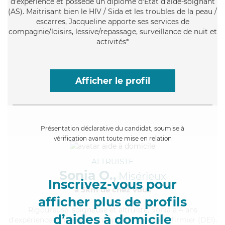
d'expérience et possède un diplôme d'Etat d'aide-soignant
(AS). Maitrisant bien le HIV / Sida et les troubles de la peau /
escarres, Jacqueline apporte ses services de
compagnie/loisirs, lessive/repassage, surveillance de nuit et
activités*
Afficher le profil
Présentation déclarative du candidat, soumise à
vérification avant toute mise en relation
ALTRUISTE
Sonia O.,
Misérieux
Inscrivez-vous pour
à 5km de chez Vous
afficher plus de profils
Rigoureuse
, soigneuse et altruiste, Sonia a 4 ans
d’aides à domicile
d'expérience et possède un diplôme d'Etat d'infirmier (DEI).