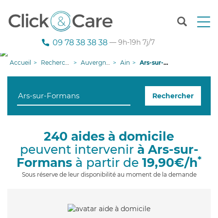
T
o
g
09 78 38 38 38
— 9h-19h 7j/7
g
l
Accueil
Recherche aide à domicile
Auvergne-Rhône-Alpes
Ain
Ars-sur-Formans
e
n
a
Rechercher
v
i
g
a
240 aides à domicile
t
peuvent intervenir
à Ars-sur-
i
o
*
Formans
à partir de
19,90€/h
n
Sous réserve de leur disponibilité au moment de la demande