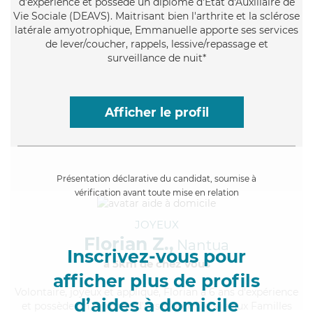
d'expérience et possède un diplôme d'État d'Auxiliaire de
Vie Sociale (DEAVS). Maitrisant bien l'arthrite et la sclérose
latérale amyotrophique, Emmanuelle apporte ses services
de lever/coucher, rappels, lessive/repassage et
surveillance de nuit*
Afficher le profil
Présentation déclarative du candidat, soumise à
vérification avant toute mise en relation
JOYEUX
Florian Z.,
Nantua
Inscrivez-vous pour
à 5km de chez Vous
afficher plus de profils
Volontaire
, joyeux et appliqué, Florian a 6 ans d'expérience
d’aides à domicile
et possède un diplôme d'Assistante De Vie aux Familles