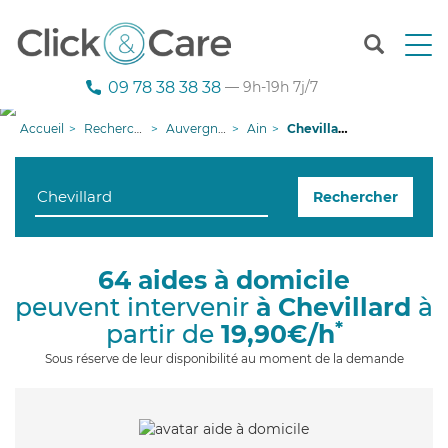
T
o
g
09 78 38 38 38
— 9h-19h 7j/7
g
l
Accueil
Recherche aide à domicile
Auvergne-Rhône-Alpes
Ain
Chevillard
e
n
a
Rechercher
v
i
g
a
64 aides à domicile
t
peuvent intervenir
à Chevillard
à
i
o
*
partir de
19,90€/h
n
Sous réserve de leur disponibilité au moment de la demande