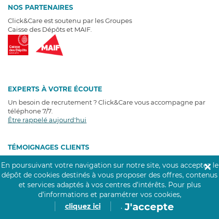
NOS PARTENAIRES
Click&Care est soutenu par les Groupes
Caisse des Dépôts et MAIF.
EXPERTS À VOTRE ÉCOUTE
Un besoin de recrutement ? Click&Care vous accompagne par
téléphone 7/7
.
Être rappelé aujourd'hui
T
É
MOIGNAGES CLIENTS
En poursuivant votre navigation sur notre site, vous acceptez le
✕
4,6
/5
dépôt de cookies destinés à vous proposer des offres, contenus
Avis clients
récoltés sur
et services adaptés à vos centres d’intérêts.
Pour plus
Google
d’informations et paramétrer vos cookies,
J'accepte
cliquez ici
.