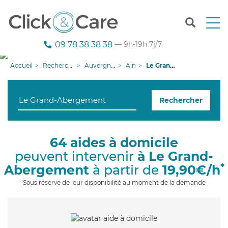
T
o
g
09 78 38 38 38
— 9h-19h 7j/7
g
l
Accueil
Recherche aide à domicile
Auvergne-Rhône-Alpes
Ain
Le Grand-Abergement
e
n
a
Rechercher
v
i
g
a
64 aides à domicile
t
peuvent intervenir
à Le Grand-
i
o
*
Abergement
à partir de
19,90€/h
n
Sous réserve de leur disponibilité au moment de la demande