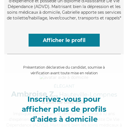
d'expérience et possède un diplôme d'Assistante De Vie
Dépendance (ADVD). Maitrisant bien la dépression et les
soins médicaux à domicile, Gabrielle apporte ses services
de toilette/habillage, lever/coucher, transports et rappels*
Afficher le profil
Présentation déclarative du candidat, soumise à
vérification avant toute mise en relation
ÉLÉGANT
Ambroise Z.,
Hauteville-Lompnes
Inscrivez-vous pour
à 5km de chez Vous
afficher plus de profils
Impliqué
, bienveillant et dévoué, Ambroise a 10 ans
d’aides à domicile
d'expérience et possède un diplôme d'Assistante De Vie
Dépendance (ADVD). Maitrisant bien les soins médicaux à