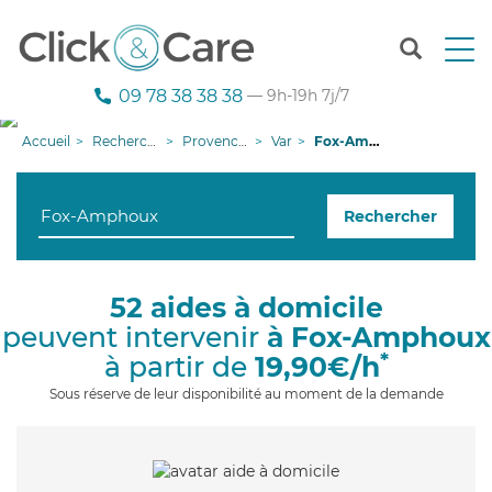
T
o
g
09 78 38 38 38
— 9h-19h 7j/7
g
l
Accueil
Recherche aide à domicile
Provence-Alpes-Côte d'Azur
Var
Fox-Amphoux
e
n
a
Rechercher
v
i
g
a
52 aides à domicile
t
peuvent intervenir
à Fox-Amphoux
i
o
*
à partir de
19,90€/h
n
Sous réserve de leur disponibilité au moment de la demande