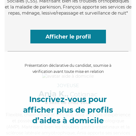
Sociales (CSS). Maitrisant bien les troubles orthopédiques
et la maladie de parkinson, François apporte ses services de
repas, ménage, lessive/repassage et surveillance de nuit*
Afficher le profil
Présentation déclarative du candidat, soumise à
vérification avant toute mise en relation
JOYEUSE
Ania K.,
Cotignac
Inscrivez-vous pour
à 5km de chez Vous
afficher plus de profils
Flexible
, chaleureuse et efficace, Ania a 23 ans d'expérience
d’aides à domicile
et possède un diplôme d'Aide Médico-Psychologique
(AMP). Maitrisant bien les troubles gastro-intestinaux et la
sclérose latérale amyotrophique, Ania apporte ses services