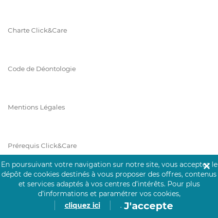
Charte Click&Care
Code de Déontologie
Mentions Légales
Prérequis Click&Care
En poursuivant votre navigation sur notre site, vous acceptez le
✕
dépôt de cookies destinés à vous proposer des offres, contenus
et services adaptés à vos centres d’intérêts.
Pour plus
Protection des Données
d’informations et paramétrer vos cookies,
J'accepte
cliquez ici
.