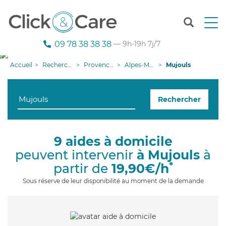
T
o
g
09 78 38 38 38
— 9h-19h 7j/7
g
l
Accueil
Recherche aide à domicile
Provence-Alpes-Côte d'Azur
Alpes-Maritimes
Mujouls
e
n
a
Rechercher
v
i
g
a
9 aides à domicile
t
peuvent intervenir
à Mujouls
à
i
o
*
partir de
19,90€/h
n
Sous réserve de leur disponibilité au moment de la demande