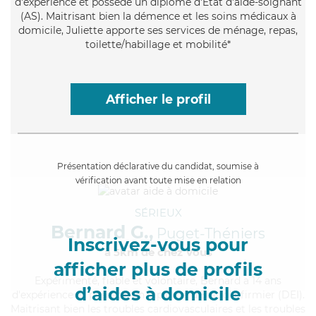
d'expérience et possède un diplôme d'Etat d'aide-soignant
(AS). Maitrisant bien la démence et les soins médicaux à
domicile, Juliette apporte ses services de ménage, repas,
toilette/habillage et mobilité*
Afficher le profil
Présentation déclarative du candidat, soumise à
vérification avant toute mise en relation
SÉRIEUX
Bernard G.,
Puget-Théniers
Inscrivez-vous pour
à 5km de chez Vous
afficher plus de profils
Expérimenté
, fiable et volontaire, Bernard a 14 ans
d’aides à domicile
d'expérience et possède un diplôme d'Etat d'infirmier (DEI).
Maitrisant bien les troubles cardiovasculaires et les troubles