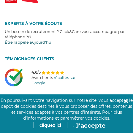
EXPERTS À VOTRE ÉCOUTE
Un besoin de recrutement ? Click&Care vous accompagne par
téléphone 7/7
.
Être rappelé aujourd'hui
T
É
MOIGNAGES CLIENTS
4,6
/5
Avis clients
récoltés sur
Google
En poursuivant votre navigation sur notre site, vous acceptez le
✕
dépôt de cookies destinés à vous proposer des offres, contenus
COMMUNAUTÉ CLICK&CARE
et services adaptés à vos centres d’intérêts.
Pour plus
d’informations et paramétrer vos cookies,
J'accepte
cliquez ici
.