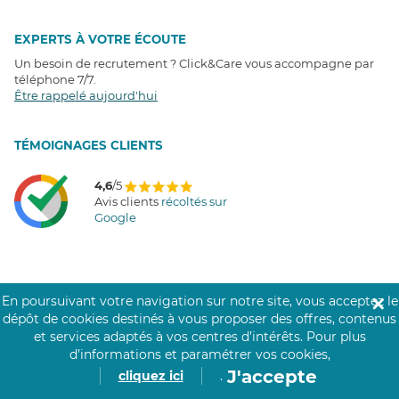
EXPERTS À VOTRE ÉCOUTE
Un besoin de recrutement ? Click&Care vous accompagne par
téléphone 7/7
.
Être rappelé aujourd'hui
T
É
MOIGNAGES CLIENTS
4,6
/5
Avis clients
récoltés sur
Google
COMMUNAUTÉ CLICK&CARE
En poursuivant votre navigation sur notre site, vous acceptez le
✕
dépôt de cookies destinés à vous proposer des offres, contenus
et services adaptés à vos centres d’intérêts.
Pour plus
d’informations et paramétrer vos cookies,
J'accepte
cliquez ici
.