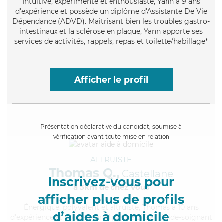
Intuitive
, expérimenté et enthousiaste, Yann a 9 ans
d'expérience et possède un diplôme d'Assistante De Vie
Dépendance (ADVD). Maitrisant bien les troubles gastro-
intestinaux et la sclérose en plaque, Yann apporte ses
services de activités, rappels, repas et toilette/habillage*
Afficher le profil
Présentation déclarative du candidat, soumise à
vérification avant toute mise en relation
ALTRUISTE
Thomas Q.,
Castellane
Inscrivez-vous pour
à 5km de chez Vous
afficher plus de profils
Énergique
, polyvalent et altruiste, Thomas a 10 ans
d’aides à domicile
d'expérience et possède un diplôme d'Etat d'aide-soignant