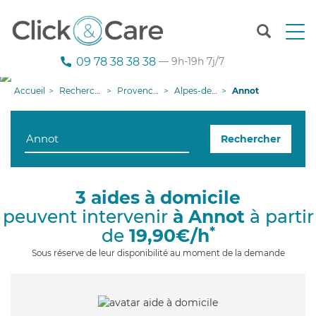
T
o
g
09 78 38 38 38
— 9h-19h 7j/7
g
l
Accueil
Recherche aide à domicile
Provence-Alpes-Côte d'Azur
Alpes-de-Haute-Provence
Annot
e
n
a
Rechercher
v
i
g
a
3 aides à domicile
t
peuvent intervenir
à Annot
à partir
i
o
*
de
19,90€/h
n
Sous réserve de leur disponibilité au moment de la demande