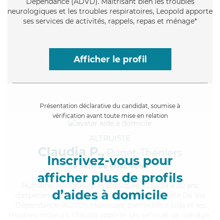
Dépendance (ADVD). Maitrisant bien les troubles
neurologiques et les troubles respiratoires, Leopold apporte
ses services de activités, rappels, repas et ménage*
Afficher le profil
Présentation déclarative du candidat, soumise à
vérification avant toute mise en relation
ALTRUISTE
Claudia P.,
Puget-Théniers
Inscrivez-vous pour
à 5km de chez Vous
afficher plus de profils
Humaine
, minutieuse et appliquée, Claudia a 20 ans
d’aides à domicile
d'expérience et possède un diplôme d'Assistante De Vie
Dépendance (ADVD). Maitrisant bien le HIV / Sida et les
troubles moteurs, Claudia apporte ses services de ménage,