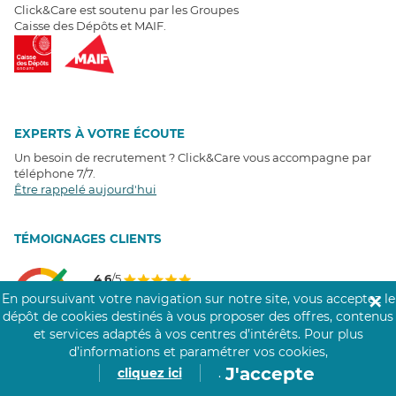
Click&Care est soutenu par les Groupes
Caisse des Dépôts et MAIF.
EXPERTS À VOTRE ÉCOUTE
Un besoin de recrutement ? Click&Care vous accompagne par
téléphone 7/7
.
Être rappelé aujourd'hui
T
É
MOIGNAGES CLIENTS
4,6
/5
Avis clients
récoltés sur
En poursuivant votre navigation sur notre site, vous acceptez le
✕
Google
dépôt de cookies destinés à vous proposer des offres, contenus
et services adaptés à vos centres d’intérêts.
Pour plus
d’informations et paramétrer vos cookies,
J'accepte
cliquez ici
.
COMMUNAUTÉ CLICK&CARE