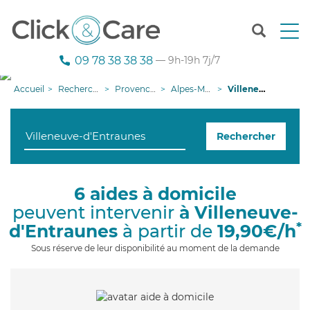
T
o
g
09 78 38 38 38
— 9h-19h 7j/7
g
l
Accueil
Recherche aide à domicile
Provence-Alpes-Côte d'Azur
Alpes-Maritimes
Villeneuve-d'Entraunes
e
n
a
Rechercher
v
i
g
a
6 aides à domicile
t
peuvent intervenir
à Villeneuve-
i
o
*
d'Entraunes
à partir de
19,90€/h
n
Sous réserve de leur disponibilité au moment de la demande