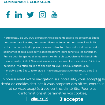
COMMUNAUTÉ CLICK&CARE
Notre réseau de 200 000 professionnels soignants assiste les personnes âgées,
personnes handicapées, personnes dépendantes et les personnes à mobilité
réduite au domicile des personnes ou en structure. Nos aides à domicile, aides-
soignantes et auxiliaires de vie accompagnent leurs bénéficiaires partout en
France pour les gestes et actes essentiels de la vie quotidienne. Un besoin de
maintien à domicile ? Nos auxiliaires de vie proposent leurs services d'aide à la
personne : maintien du lien social, aide au lever, aide au coucher, aide
ménagère, aide à la toilette, aide à l'habillage, préparation des repas, aide à la
prise des repas, garde de jour et garde de nuit à la personne aidée. Notre service
En poursuivant votre navigation sur notre site, vous acceptez le
✕
d'aide à la personne accompagne le maintien à domicile et le retour à domicile
dépôt de cookies destinés à vous proposer des offres, contenus
après hospitalisation. Click&Care ouvre droit à des aides financières telles que
et services adaptés à vos centres d’intérêts.
Pour plus
l'Allocation Personnalisée d'Autonomie et au crédit d'impôt des services à la
d’informations et paramétrer vos cookies,
personne à hauteur de 50%. Un besoin de personnel hospitalier en
J'accepte
cliquez ici
.
établissement ? Click&Care recrute pour vous les soignants et infirmiers les plus
expérimentés et proches de vous.