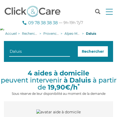
T
o
g
09 78 38 38 38
— 9h-19h 7j/7
g
l
Accueil
Recherche aide à domicile
Provence-Alpes-Côte d'Azur
Alpes-Maritimes
Daluis
e
n
a
Rechercher
v
i
g
a
4 aides à domicile
t
peuvent intervenir
à Daluis
à partir
i
o
*
de
19,90€/h
n
Sous réserve de leur disponibilité au moment de la demande