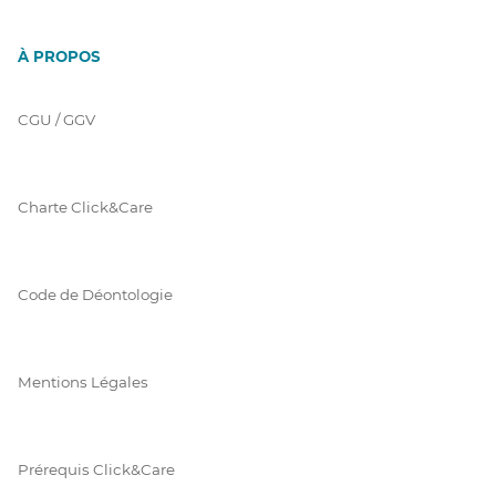
À PROPOS
CGU / GGV
Charte Click&Care
Code de Déontologie
Mentions Légales
Prérequis Click&Care