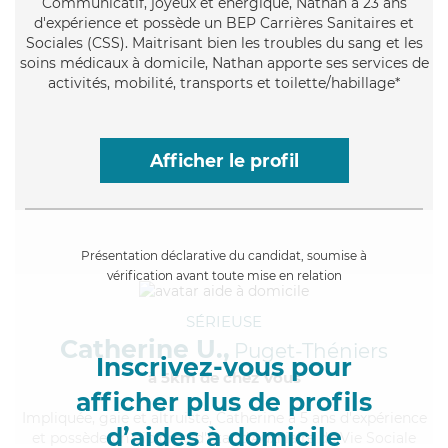
Communicatif
, joyeux et énergique, Nathan a 23 ans
d'expérience et possède un BEP Carrières Sanitaires et
Sociales (CSS). Maitrisant bien les troubles du sang et les
soins médicaux à domicile, Nathan apporte ses services de
activités, mobilité, transports et toilette/habillage*
Afficher le profil
Présentation déclarative du candidat, soumise à
vérification avant toute mise en relation
SÉRIEUSE
Catherine U.,
Puget-Théniers
Inscrivez-vous pour
à 5km de chez Vous
afficher plus de profils
Impliquée
, gaie et altruiste, Catherine a 5 ans d'expérience
d’aides à domicile
et possède un diplôme d'État d'Auxiliaire de Vie Sociale