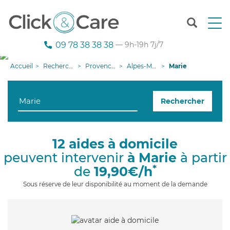
T
o
g
09 78 38 38 38
— 9h-19h 7j/7
g
l
Accueil
Recherche aide à domicile
Provence-Alpes-Côte d'Azur
Alpes-Maritimes
Marie
e
n
a
Rechercher
v
i
g
a
12 aides à domicile
t
peuvent intervenir
à Marie
à partir
i
o
*
de
19,90€/h
n
Sous réserve de leur disponibilité au moment de la demande