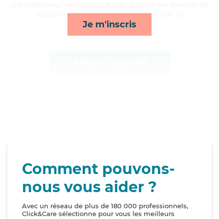
trachéotomie / ventilation, Agnès apporte ses services de
repas, lever/coucher, surveillance de nuit et
Je m'inscris
toilette/habillage*
Afficher le profil
Comment pouvons-
nous vous aider ?
Avec un réseau de plus de 180 000 professionnels,
Click&Care sélectionne pour vous les meilleurs