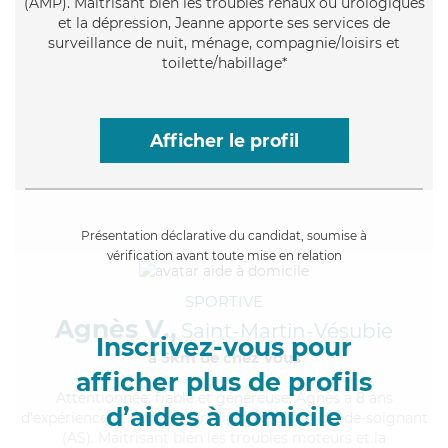
(AMP). Maitrisant bien les troubles rénaux ou urologiques
et la dépression, Jeanne apporte ses services de
surveillance de nuit, ménage, compagnie/loisirs et
toilette/habillage*
Afficher le profil
Présentation déclarative du candidat, soumise à
vérification avant toute mise en relation
SPORTIVE
Agnès V.,
Saint-Martin-Vésubie
Inscrivez-vous pour
à 5km de chez Vous
afficher plus de profils
Attentionnée
, fiable et généreuse, Agnès a 8 ans
d’aides à domicile
d'expérience et possède un diplôme d'Etat d'aide-soignant
(AS). Maitrisant bien les troubles moteurs et la