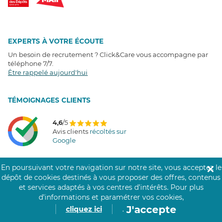
EXPERTS À VOTRE ÉCOUTE
Un besoin de recrutement ? Click&Care vous accompagne par
téléphone 7/7
.
Être rappelé aujourd'hui
T
É
MOIGNAGES CLIENTS
4,6
/5
Avis clients
récoltés sur
Google
En poursuivant votre navigation sur notre site, vous acceptez le
✕
dépôt de cookies destinés à vous proposer des offres, contenus
COMMUNAUTÉ CLICK&CARE
et services adaptés à vos centres d’intérêts.
Pour plus
d’informations et paramétrer vos cookies,
J'accepte
cliquez ici
.