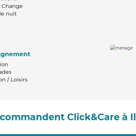
 / Change
e nuit
agnement
ion
ades
n / Loisirs
recommandent Click&Care à I