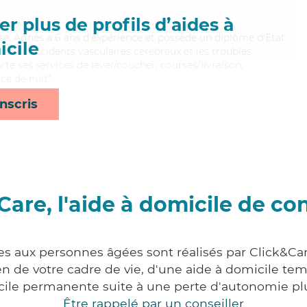
r plus de profils d’aides à
use, Agnès a 6 ans d'expérience et possède un diplôme d'Etat
cile
ien les accidents vasculaires cérébraux et les troubles
te ses services de lever/coucher, courses/livraison,
nce de nuit*
nscris
Care, l'aide à domicile de co
es aux personnes âgées sont réalisés par Click&Car
 de votre cadre de vie, d'une aide à domicile tem
cile permanente suite à une perte d'autonomie pl
Être rappelé par un conseiller