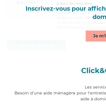
ÉLÉGANTE
à 5km de chez Vous
Inscrivez-vous pour affiche
Dévouée
, altruiste et génére
domi
d'infirmier (DEI). Maitrisant b
cardiovasculaires, Agnès appor
lessive/repassage et surveilla
Je m'i
Afficher le profil
Click&
Les servic
Besoin d'une aide ménagère pour l'entretien
aide à domi