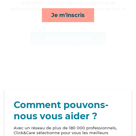
d'alzheimer, Leopold apporte ses services de
toilette/habillage, lever/coucher, surveillance de nuit et
Je m'inscris
courses/livraison*
Afficher le profil
Comment pouvons-
nous vous aider ?
Avec un réseau de plus de 180 000 professionnels,
Click&Care sélectionne pour vous les meilleurs