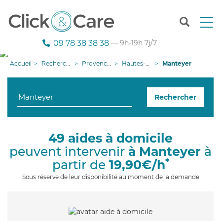
T
o
g
09 78 38 38 38
— 9h-19h 7j/7
g
l
Accueil
Recherche aide à domicile
Provence-Alpes-Côte d'Azur
Hautes-Alpes
Manteyer
e
n
a
Rechercher
v
i
g
a
49 aides à domicile
t
peuvent intervenir
à Manteyer
à
i
o
*
partir de
19,90€/h
n
Sous réserve de leur disponibilité au moment de la demande