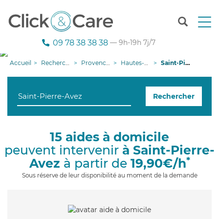
T
o
g
09 78 38 38 38
— 9h-19h 7j/7
g
l
Accueil
Recherche aide à domicile
Provence-Alpes-Côte d'Azur
Hautes-Alpes
Saint-Pierre-Avez
e
n
a
Rechercher
v
i
g
a
15 aides à domicile
t
peuvent intervenir
à Saint-Pierre-
i
o
*
Avez
à partir de
19,90€/h
n
Sous réserve de leur disponibilité au moment de la demande