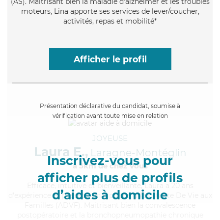
(AS). Maitrisant bien la maladie d'alzheimer et les troubles
moteurs, Lina apporte ses services de lever/coucher,
activités, repas et mobilité*
Afficher le profil
Présentation déclarative du candidat, soumise à
vérification avant toute mise en relation
JOYEUSE
Laura E.,
Laragne-Montéglin
Inscrivez-vous pour
à 5km de chez Vous
afficher plus de profils
Efficace
, intuitive et bienveillante, Laura a 20 ans
d’aides à domicile
d'expérience et possède un diplôme d'Assistante De Vie aux
Familles (ADVF). Maitrisant bien la convalescence
postopératoire et la bronchopneumopathie chronique