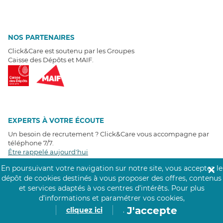
NOS PARTENAIRES
Click&Care est soutenu par les Groupes
Caisse des Dépôts et MAIF.
EXPERTS À VOTRE ÉCOUTE
Un besoin de recrutement ? Click&Care vous accompagne par
téléphone 7/7
.
Être rappelé aujourd'hui
En poursuivant votre navigation sur notre site, vous acceptez le
✕
dépôt de cookies destinés à vous proposer des offres, contenus
T
É
MOIGNAGES CLIENTS
et services adaptés à vos centres d’intérêts.
Pour plus
d’informations et paramétrer vos cookies,
4,6
/5
J'accepte
cliquez ici
.
Avis clients
récoltés sur
Google