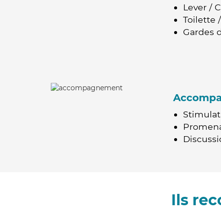
Lever / 
Toilette
Gardes d
Accomp
Stimulat
Promen
Discussio
Ils r