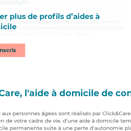
Montéglin
r plus de profils d’aides à
use, Sonia a 8 ans d'expérience et possède un BEP Carrières
cile
aitrisant bien la sclérose en plaque et la maladie d'alzheimer,
ourses/livraison, toilette/habillage, repas et
nscris
Care, l'aide à domicile de co
s aux personnes âgées sont réalisés par Click&Care
 de votre cadre de vie, d'une aide à domicile tem
cile permanente suite à une perte d'autonomie pl