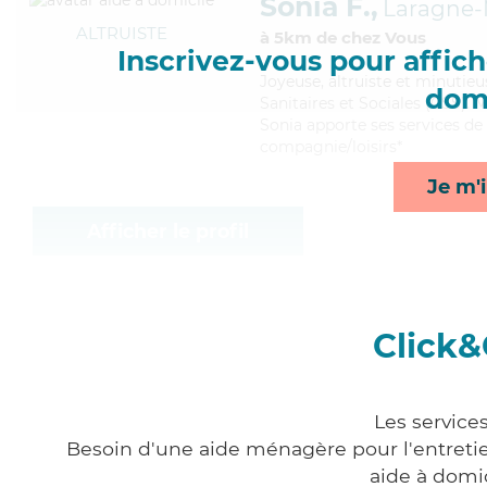
Sonia F.,
Laragne-
ALTRUISTE
à 5km de chez Vous
Inscrivez-vous pour affiche
Joyeuse
, altruiste et minutie
domi
Sanitaires et Sociales (CSS). M
Sonia apporte ses services de c
compagnie/loisirs*
Je m'i
Afficher le profil
Click&
Les service
Besoin d'une aide ménagère pour l'entretien
aide à domi