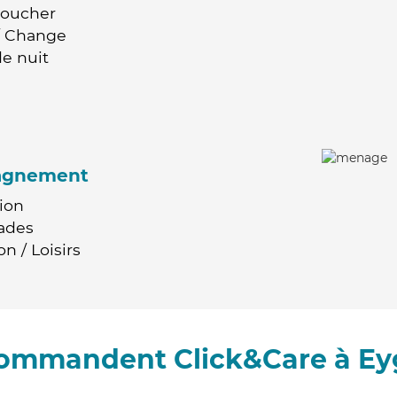
Coucher
 / Change
e nuit
agnement
ion
ades
n / Loisirs
ecommandent Click&Care à Ey