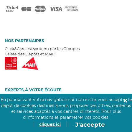
NOS PARTENAIRES
Click&Care est soutenu par les Groupes
Caisse des Dépôts et MAIF.
EXPERTS À VOTRE ÉCOUTE
Un besoin de recrutement ? Click&Care vous accompagne par
En poursuivant votre navigation sur notre site, vous acceptez le
✕
téléphone 7/7
.
dépôt de cookies destinés à vous proposer des offres, contenus
Être rappelé aujourd'hui
et services adaptés à vos centres d’intérêts.
Pour plus
d’informations et paramétrer vos cookies,
J'accepte
cliquez ici
.
T
É
MOIGNAGES CLIENTS