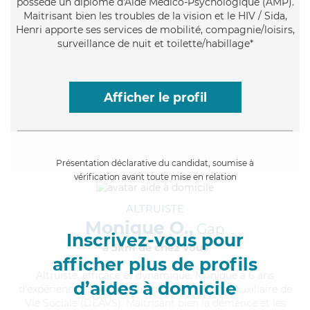
possède un diplôme d'Aide Médico-Psychologique (AMP).
Maitrisant bien les troubles de la vision et le HIV / Sida,
Henri apporte ses services de mobilité, compagnie/loisirs,
surveillance de nuit et toilette/habillage*
Afficher le profil
Présentation déclarative du candidat, soumise à
vérification avant toute mise en relation
ALTRUISTE
Monique O.,
Gap
Inscrivez-vous pour
à 5km de chez Vous
afficher plus de profils
Altruiste
, efficace et dynamique, Monique a 6 ans
d’aides à domicile
d'expérience et possède un diplôme d'État d'Auxiliaire de
Vie Sociale (DEAVS). Maitrisant bien la démence et les