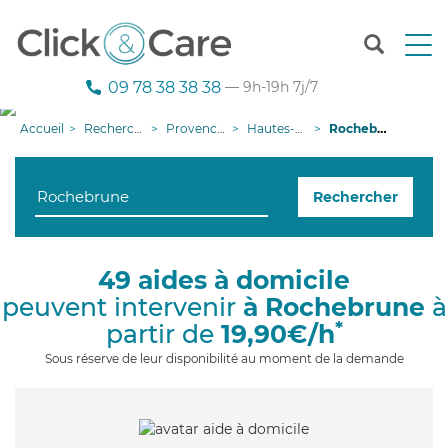
T
o
g
09 78 38 38 38
— 9h-19h 7j/7
g
l
Accueil
Recherche aide à domicile
Provence-Alpes-Côte d'Azur
Hautes-Alpes
Rochebrune
e
n
a
Rechercher
v
i
g
a
49 aides à domicile
t
peuvent intervenir
à Rochebrune
à
i
o
*
partir de
19,90€/h
n
Sous réserve de leur disponibilité au moment de la demande