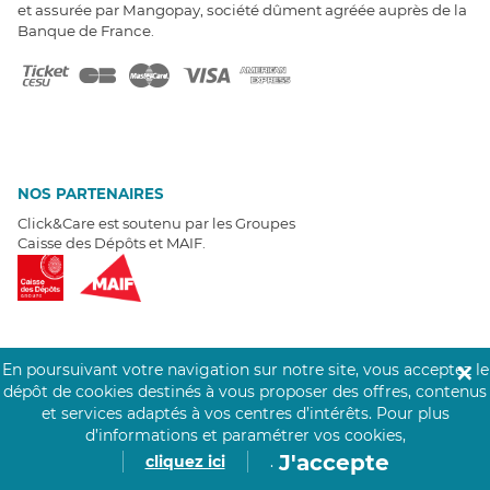
et assurée par Mangopay, société dûment agréée auprès de la
Banque de France.
NOS PARTENAIRES
Click&Care est soutenu par les Groupes
Caisse des Dépôts et MAIF.
En poursuivant votre navigation sur notre site, vous acceptez le
✕
EXPERTS À VOTRE ÉCOUTE
dépôt de cookies destinés à vous proposer des offres, contenus
Un besoin de recrutement ? Click&Care vous accompagne par
et services adaptés à vos centres d’intérêts.
Pour plus
téléphone 7/7
.
d’informations et paramétrer vos cookies,
Être rappelé aujourd'hui
J'accepte
cliquez ici
.