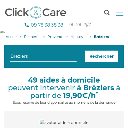
T
o
g
09 78 38 38 38
— 9h-19h 7j/7
g
l
Accueil
Recherche aide à domicile
Provence-Alpes-Côte d'Azur
Hautes-Alpes
Bréziers
e
n
a
Rechercher
v
i
g
a
49 aides à domicile
t
peuvent intervenir
à Bréziers
à
i
o
*
partir de
19,90€/h
n
Sous réserve de leur disponibilité au moment de la demande