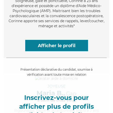
Soigneuse
, gaie et ponctuelle, Corinne a 23 ans
d'expérience et possède un diplôme d'Aide Médico-
Psychologique (AMP). Maitrisant bien les troubles
cardiovasculaires et la convalescence postopératoire,
Corinne apporte ses services de rappels, lever/coucher,
ménage et activités*
Afficher le profil
Présentation déclarative du candidat, soumise à
vérification avant toute mise en relation
JOYEUSE
Maria B.,
Gap
Inscrivez-vous pour
à 5km de chez Vous
afficher plus de profils
Rigoureuse
, fiable et attentionnée, Maria a 7 ans