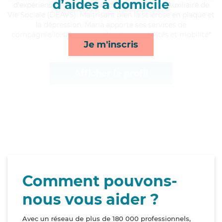
d’aides à domicile
d'expérience et possède un diplôme d'État d'Auxiliaire de
Vie Sociale (DEAVS). Maitrisant bien la sclérose en plaque et
la dépression, Maria apporte ses services de
compagnie/loisirs, courses/livraison, activités et mobilité*
Je m'inscris
Afficher le profil
Comment pouvons-
nous vous aider ?
Avec un réseau de plus de 180 000 professionnels,