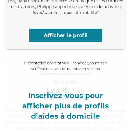
(AS). Maitrisant bien la sclérose en plaque et les troubles
respiratoires, Philippe apporte ses services de activités,
lever/coucher, repas et mobilité*
Afficher le profil
Présentation déclarative du candidat, soumise à
vérification avant toute mise en relation
ALTRUISTE
Lea B.,
Gap
Inscrivez-vous pour
à 5km de chez Vous
afficher plus de profils
Chaleureuse
, soigneuse et flexible, Lea a 4 ans d'expérience
d’aides à domicile
et possède un diplôme d'Etat d'infirmier (DEI). Maitrisant
bien la sclérose latérale amyotrophique et les troubles de la
vision, Lea apporte ses services de lever/coucher,