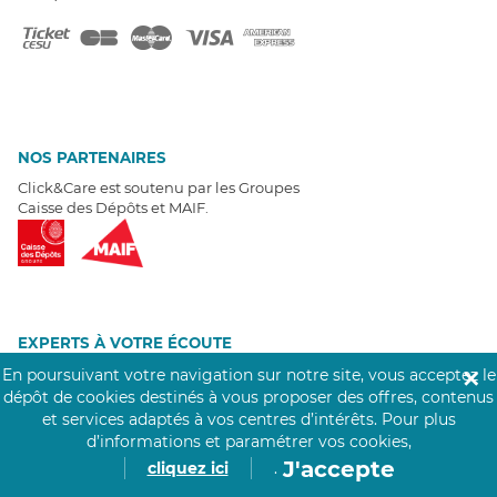
NOS PARTENAIRES
Click&Care est soutenu par les Groupes
Caisse des Dépôts et MAIF.
EXPERTS À VOTRE ÉCOUTE
Un besoin de recrutement ? Click&Care vous accompagne par
En poursuivant votre navigation sur notre site, vous acceptez le
✕
téléphone 7/7
.
dépôt de cookies destinés à vous proposer des offres, contenus
Être rappelé aujourd'hui
et services adaptés à vos centres d’intérêts.
Pour plus
d’informations et paramétrer vos cookies,
J'accepte
cliquez ici
.
T
É
MOIGNAGES CLIENTS