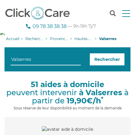
T
o
g
09 78 38 38 38
— 9h-19h 7j/7
g
l
Accueil
Recherche aide à domicile
Provence-Alpes-Côte d'Azur
Hautes-Alpes
Valserres
e
n
a
Rechercher
v
i
g
a
51 aides à domicile
t
peuvent intervenir
à Valserres
à
i
o
*
partir de
19,90€/h
n
Sous réserve de leur disponibilité au moment de la demande