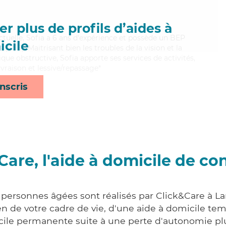
r plus de profils d’aides à
ctuelle, Sofia a 6 ans d'expérience et possède un BEP
cile
s (CSS). Maitrisant bien les troubles de la vision et la
 obstructive, Sofia apporte ses services de activités,
ivraison et lessive/repassage*
nscris
Care, l'aide à domicile de co
 personnes âgées sont réalisés par Click&Care à La
 de votre cadre de vie, d'une aide à domicile tem
cile permanente suite à une perte d'autonomie pl