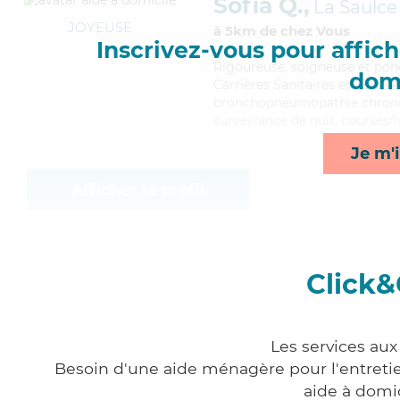
Sofia Q.,
La Saulce
JOYEUSE
à 5km de chez Vous
Inscrivez-vous pour affiche
Rigoureuse
, soigneuse et pon
domi
Carrières Sanitaires et Sociale
bronchopneumopathie chronique
surveillance de nuit, courses/l
Je m'i
Afficher le profil
Click&
Les services aux
Besoin d'une aide ménagère pour l'entretien
aide à domi