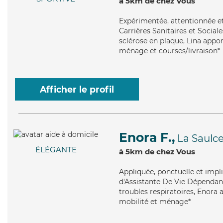
à 5km de chez Vous
Expérimentée
, attentionnée e
Carrières Sanitaires et Sociale
sclérose en plaque, Lina appor
ménage et courses/livraison*
Afficher le profil
Enora F.,
La Saulc
ÉLÉGANTE
à 5km de chez Vous
Appliquée
, ponctuelle et imp
d'Assistante De Vie Dépendanc
troubles respiratoires, Enora a
mobilité et ménage*