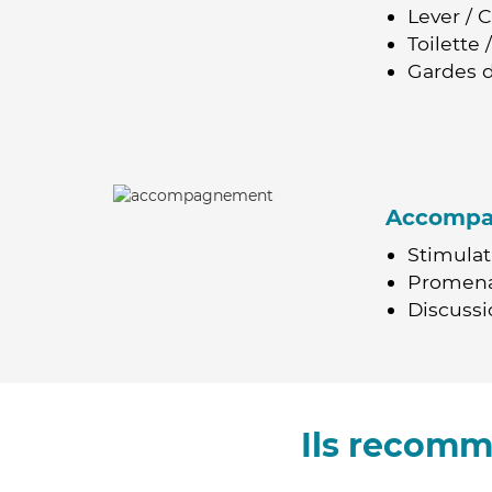
Lever / 
Toilette
Gardes d
Accomp
Stimulat
Promen
Discussio
Ils recomm