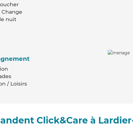
Coucher
 / Change
e nuit
agnement
ion
ades
n / Loisirs
andent Click&Care à Lardier