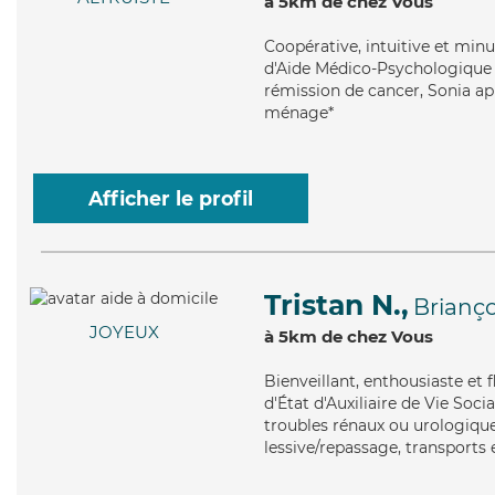
à 5km de chez Vous
Coopérative
, intuitive et mi
d'Aide Médico-Psychologique (
rémission de cancer, Sonia app
ménage*
Afficher le profil
Tristan N.,
Brianç
JOYEUX
à 5km de chez Vous
Bienveillant
, enthousiaste et 
d'État d'Auxiliaire de Vie Soci
troubles rénaux ou urologiques
lessive/repassage, transports e