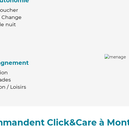
'autonomie
Coucher
 / Change
e nuit
agnement
ion
ades
n / Loisirs
ommandent Click&Care à Mon