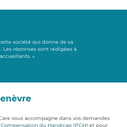
cette société qui donne de sa
e. Les réponses sont rédigées à
accueillants. »
genèvre
ck&Care vous accompagne dans vos demandes
e Compensation du Handicap (PCH)
et pour