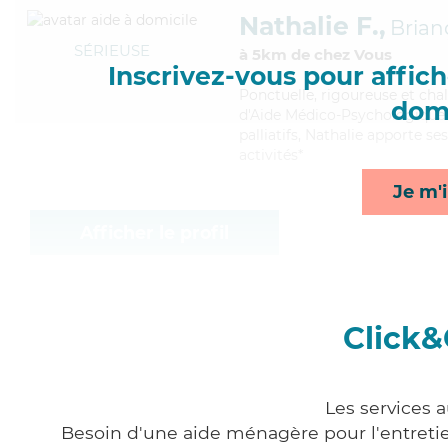
Nathalie F.,
Brian
SÉRIEUSE
à 5km de chez Vous
Inscrivez-vous pour affiche
Ponctuelle
, rigoureuse et cha
domi
d'Aide Médico-Psychologique (A
palliatifs, Nathalie apporte se
activités*
Je m'i
Afficher le profil
Click&
Les services 
Besoin d'une aide ménagère pour l'entretien