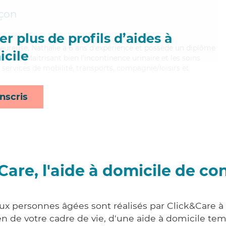
çon
r plus de profils d’aides à
leureuse, Nathalie a 6 ans d'expérience et possède un diplôme
cile
MP). Maitrisant bien l'incontinence urinaire et les soins
s services de mobilité, transports, compagnie/loisirs et
nscris
Care, l'aide à domicile de co
aux personnes âgées sont réalisés par Click&Care 
 de votre cadre de vie, d'une aide à domicile tem