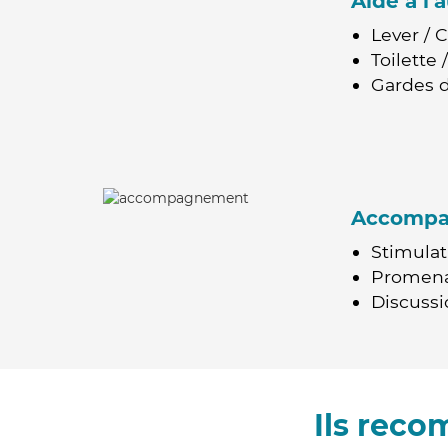
Aide à l
Lever / 
Toilette
Gardes d
Accomp
Stimulat
Promen
Discussio
Ils rec