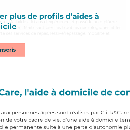
r plus de profils d’aides à
lente, Mathilde a 10 ans d'expérience et possède un diplôme
cile
ale (DEAVS). Maitrisant bien les troubles neurologiques et les
rte ses services de repas, lessive/repassage, mobilité et
nscris
Care, l'aide à domicile de co
s aux personnes âgées sont réalisés par Click&Car
 de votre cadre de vie, d'une aide à domicile tem
cile permanente suite à une perte d'autonomie pl