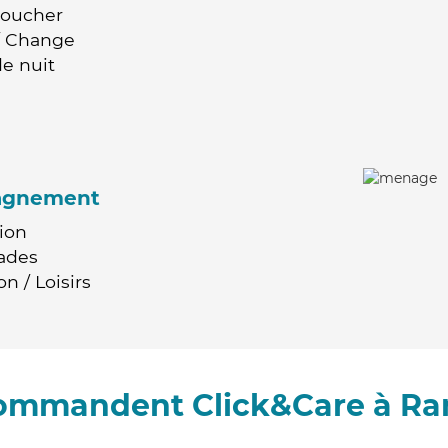
Coucher
 / Change
e nuit
agnement
ion
ades
n / Loisirs
ecommandent Click&Care à R