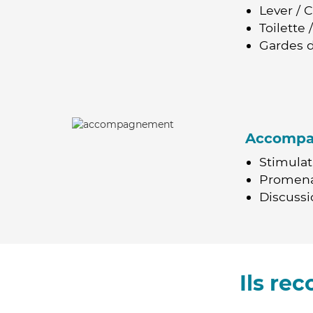
Lever / 
Toilette
Gardes d
Accomp
Stimulat
Promen
Discussio
Ils r