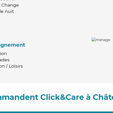
 / Change
e nuit
agnement
ion
ades
n / Loisirs
ommandent Click&Care à Chât