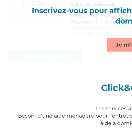
JOYEUSE
à 5km de chez Vous
Inscrivez-vous pour affiche
Attentionnée
, intuitive et ga
domi
d'Assistante De Vie aux Famill
/ escarres, Irène apporte ses 
courses/livraison*
Je m'i
Afficher le profil
Click&
Les services 
Besoin d'une aide ménagère pour l'entretien
aide à domi