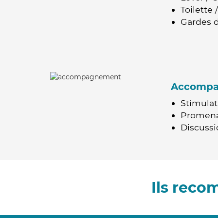
Toilette
Gardes d
Accomp
Stimulat
Promen
Discussio
Ils rec