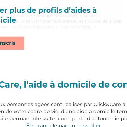
r plus de profils d’aides à
ie, Irène a 5 ans d'expérience et possède un diplôme
cile
es (ADVF). Maitrisant bien le diabète et les troubles de la peau
services de lessive/repassage, activités, ménage et
nscris
Care, l'aide à domicile de co
aux personnes âgées sont réalisés par Click&Care à
 de votre cadre de vie, d'une aide à domicile tem
cile permanente suite à une perte d'autonomie pl
Être rappelé par un conseiller